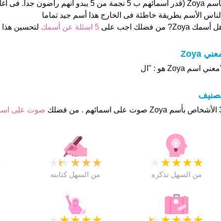
بأسم Zoya (قدر اسمائهم ب 5 نجمة من 5 يبدو انهم راض
لناس الأسم بطريقة خاطئة فى الخارج هذا أسم جيد تماما
 أسمك Zoya? من فضلك اجب على
5 اسئلة عن أسمك
لتحسين هذا
عني Zoya
عني اسم Zoya هو : "ال
تصنيف
م . من فضلك
صوت على اس
★
★
★
★
★
★
★
★
★
★
★
من السهل تذكره
من السهل كتابته
★
★
★
★
★
★
★
★
★
★
★