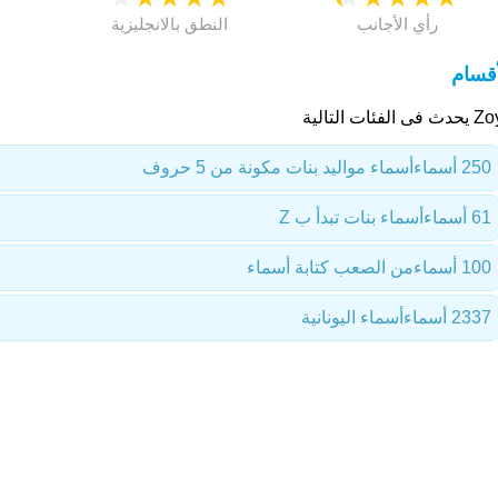
رأي الأجانب
النطق بالانجليزية
أقسام
ى الفئات التالية
250 أسماء
أسماء مواليد بنات مكونة من 5 حروف
61 أسماء
أسماء بنات تبدأ ب Z
100 أسماء
من الصعب كتابة أسماء
2337 أسماء
أسماء اليونانية