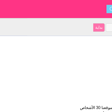
Zoya هو اسم فتاة. الأسم شكل من أشكال Zoe و ينشأ من يونان. على موقعنا 30 الأشخاص