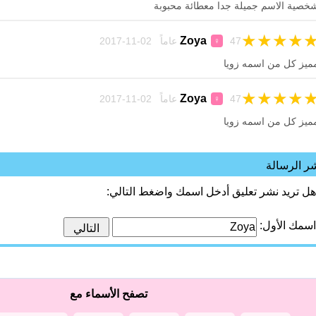
خصية الاسم جميلة جدا معطائة محبوبة
★
★
★
★
Zoya
47 عاماً 02-11-2017
♀
ميز كل من اسمه زويا
★
★
★
★
Zoya
47 عاماً 02-11-2017
♀
ميز كل من اسمه زويا
ر الرسالة
هل تريد نشر تعليق أدخل اسمك واضغط التالي:
اسمك الأول:
تصفح الأسماء مع