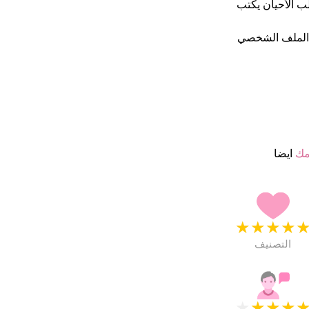
ون جدا. فى اغلب الأحيان يكتب
 الملف الشخصي
مك
ايضا
★
★
★
★
التصنيف
★
★
★
★