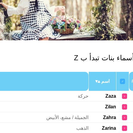
سماء بنات تبدأ ب Z
اسم
♂
Zaza
حركة
♀
Zilan
♀
Zahra
الجميلة / مشع، الأبيض
♀
Zarina
الذهب
♀