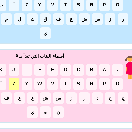
O
P
R
S
T
V
Y
Z
أ
ب
ر
ز
س
ش
ع
ف
ق
ك
ل
م
ي
أسماء البنات التي تبدأ بـ #
K
J
I
F
E
D
C
B
A
،
O
P
R
S
T
V
W
Y
Z
أ
ج
ح
د
ر
ز
س
ش
ع
غ
ف
ن
ه
ي