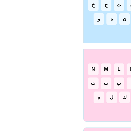
ت
ج
خ
ن
ه
و
N
M
L
ب
ت
ث
ك
ل
م