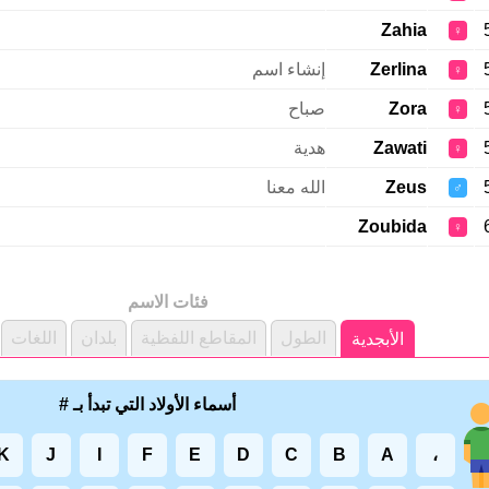
Zahia
♀
Zerlina
إنشاء اسم
♀
Zora
صباح
♀
Zawati
هدية
♀
Zeus
الله معنا
♂
Zoubida
♀
فئات الاسم
الطول
المقاطع اللفظية
بلدان
اللغات
الأبجدية
أسماء الأولاد التي تبدأ بـ #
K
J
I
F
E
D
C
B
A
،