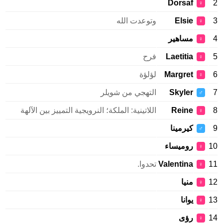
Dorsaf
2
♀
3
Elsie
وتوعدت الله
♀
4
مساهير
♀
5
Laetitia
فرح
♀
6
Margret
لؤلؤة
♀
7
Skyler
التهجي من شويلر
♂
8
Reine
اللاتينية: الملكة؛ النرويجية التمييز بين الآلهة
♀
9
كيرمينا
♂
10
روميساء
♀
11
Valentina
تحدوا.
♀
12
منيا
♀
13
يوانا
♀
14
رؤى
♀