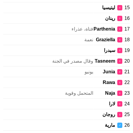
15
ليتيسيا
♀
16
رينان
♀
17
Parthenia
فتاة، عذراء
♀
18
Graziella
نعمة
♀
19
سيدرا
♀
20
Tasneem
وقال مصدر في الجنة
♀
21
Junia
يونيو
♀
Rawa
22
♀
23
Naja
المتحمل وقوية
♀
24
لارا
♀
25
روجان
♀
26
مارية
♂