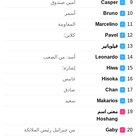
9
Casper
أمين صندوق
♂
10
Bruno
أسمر
♂
11
Marcelino
المقاومة
♂
12
Pavel
كلاين؛
♂
13
فيلوباتير
♂
14
Leonardo
أسد، من الصعب
♂
15
Hiwa
إشارة؛
♂
16
Hisoka
غامض
♂
17
Chan
صادق
♂
18
Makarios
سعيد
♂
19
معنى اسم
♀
Hoshang
20
Gaby
من جبرائيل رئيس الملائكة
♀