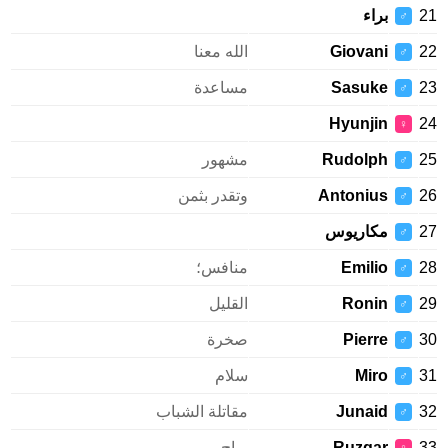
21
براء
♂
22
Giovani
الله معنا
♂
23
Sasuke
مساعدة
♂
Hyunjin
24
♀
25
Rudolph
مشهور
♂
26
Antonius
وتقدر بثمن
♂
27
مكاريوس
♂
28
Emilio
منافس؛
♂
29
Ronin
القليل
♂
30
Pierre
صخرة
♂
31
Miro
سلام
♂
32
Junaid
مقاتلة الشباب
♂
33
Ruzgar
رياح