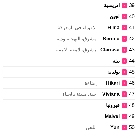
39
ادريسية
♀
40
لجين
♀
41
Hilda
الاقوياء في المعركة
♀
42
Serena
مشرق، البهجة، ودية
♀
43
Clarissa
مشرق، لامعة، لامعة
♀
44
نيلة
♀
45
يوليانه
♀
46
Hikari
إضاءة
♀
47
Viviana
حية، مليئة بالحياة
♀
48
فيرونيا
♀
Maivel
49
♀
50
Yun
اللحن.
♀