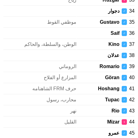
♀
34
دجوار
♂
35
Gustavo
موظفي القوط
♂
Saif
36
♂
37
Kino
الوطن، والسلطة، والحاكم
♂
38
عدلان
♂
39
Romario
الروماني
♂
40
Göran
المزارع أو الفلاح
♂
41
Hoshang
حرف FRM الشاهنامه
♂
42
Tupac
محارب، رسول
♂
43
Rio
نهر
♂
44
Mizar
القليل
♀
45
عمرو
♂