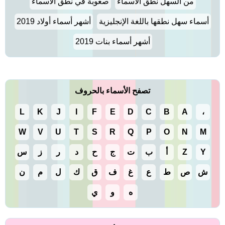
من السهل نطق الأسماء
صعوبة في نطق الأسماء
أسماء سهل نطقها باللغة الإنجليزية
أشهر أسماء أولاد 2019
أشهر أسماء بنات 2019
تصفح الأسماء بالحروف
L
K
J
I
F
E
D
C
B
A
،
W
V
U
T
S
R
Q
P
O
N
M
Y
Z
أ
ب
ت
ج
ح
د
ر
ز
س
ش
ص
ط
ع
غ
ف
ق
ك
ل
م
ن
ه
و
ي