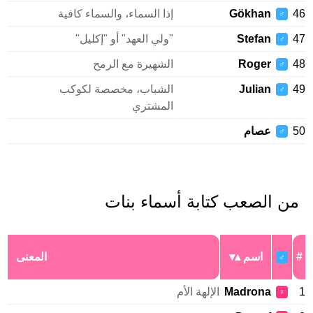
46
Gökhan
إذا السماء، والسماء كافية
♂
47
Stefan
"ولي العهد" أو "إكليل"
♂
48
Roger
الشهيرة مع الرمح
♂
49
Julian
الشباب، مخصصة لكوكب
♂
المشتري
50
عصام
♂
من الصعب كتابة أسماء بنات
#
اسم
المعنى
♂
1
Madrona
الإلهة الأم
♀