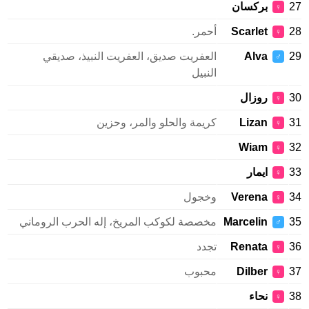
27
بركسان
♀
28
Scarlet
أحمر.
♀
29
Alva
العفريت صديق، العفريت النبيذ، صديقي
♂
النبيل
30
روزال
♀
31
Lizan
كريمة والحلو والمر، وحزين
♀
Wiam
32
♀
33
ايمار
♀
34
Verena
وخجول
♀
35
Marcelin
مخصصة لكوكب المريخ، إله الحرب الروماني
♂
36
Renata
تجدد
♀
37
Dilber
محبوب
♀
38
نحاء
♀