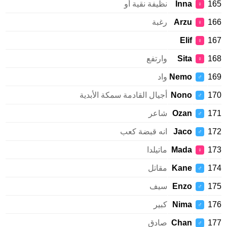
1
Inna
نظيفة نقية أو
♀
1
Arzu
رغبة
♀
Elif
1
♀
1
Sita
وارتفع
♀
1
Nemo
واد
♂
1
Nono
أجيال القادمة سمكة الأبدية
♂
1
Ozan
شاعر
♂
1
Jaco
انه قبضة كعب
♂
1
Mada
ماتيلدا
♀
1
Kane
مقاتل
♂
1
Enzo
سيف
♂
1
Nima
كبير
♂
1
Chan
صادق
♂