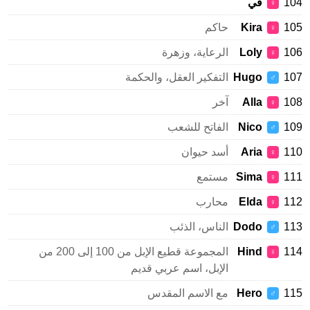
1
في
♀
1
Kira
حاكم
♀
1
Loly
الرعاية، وزهرة
♀
1
Hugo
التفكير العقل، والحكمة
♂
1
Alla
آخر
♀
1
Nico
الفاتح للشعب
♂
1
Aria
أسد حيوان
♀
1
Sima
مستمع
♀
1
Elda
محارب
♀
1
Dodo
الناس، الذئب
♂
1
Hind
المجموعة قطيع الإبل من 100 إلى 200 من
♀
الإبل، اسم عربي قديم
1
Hero
مع الاسم المقدس
♂