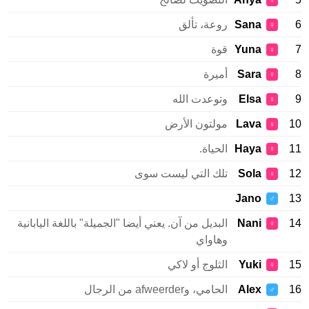
♀
Sana
روعة، تألق
♀
Yuna
قوة
♀
Sara
أميرة
♀
Elsa
وتوعدت الله
♀
Lava
مولتون الأرض
♀
Haya
الحياة.
♀
Sola
تلك التي ليست سوى
♀
Jano
♂
Nani
البديل من آن. يعني أيضا "الجميلة" باللغة اليابانية
♀
وهاواي
Yuki
الثلوج أو لاكي
♀
Alex
الحامي، وafweerder من الرجال
♂