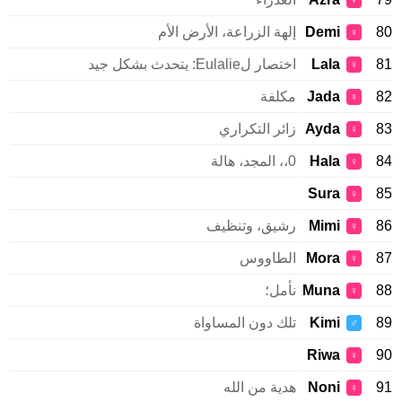
♀
Demi
إلهة الزراعة، الأرض الأم
♀
Lala
اختصار لEulalie: يتحدث بشكل جيد
♀
Jada
مكلفة
♀
Ayda
زائر التكراري
♀
Hala
0،، المجد، هالة
♀
Sura
♀
Mimi
رشيق، وتنظيف
♀
Mora
الطاووس
♀
Muna
نأمل؛
♀
Kimi
تلك دون المساواة
♂
Riwa
♀
Noni
هدية من الله
♀