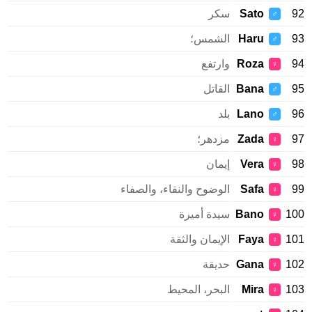
Sato
سكر
♂
Haru
الشمس؛
♂
Roza
وارتفع
♀
Bana
القاتل
♂
Lano
بلد
♂
Zada
مزدهر؛
♀
Vera
إيمان
♀
Safa
الوضوح والنقاء، والصفاء
♀
1
Bano
سيدة أميرة
♀
1
Faya
الإيمان والثقة
♀
1
Gana
حديقة
♀
1
Mira
البحر، المحيط
♀