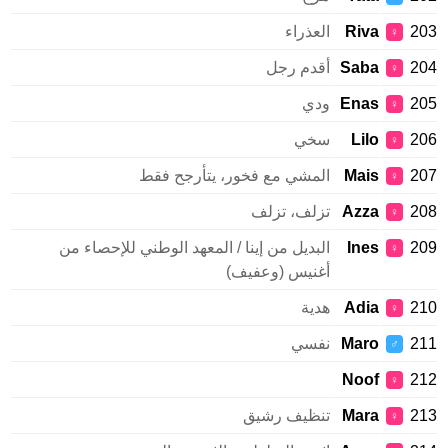
2
Riva
العذراء
♀
2
Saba
أقدم رجل
♀
2
Enas
ودي
♀
2
Lilo
سخي
♀
2
Mais
المشي مع فخور، يتأرجح فقط
♀
2
Azza
تزلف، تزلف
♀
2
Ines
البديل من إينا / المعهد الوطني للإحصاء من
♀
أغنيس (وعفيف)
2
Adia
هدية
♀
2
Maro
نفسي
♂
Noof
2
♀
2
Mara
تنظيف رشيق
♀