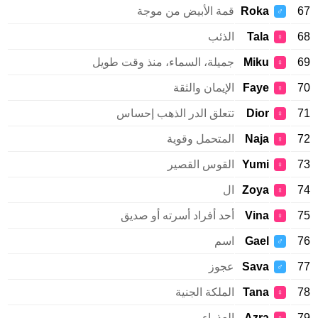
Roka
قمة الأبيض من موجة
♂
Tala
الذئب
♀
Miku
جميلة، السماء، منذ وقت طويل
♀
Faye
الإيمان والثقة
♀
Dior
تتعلق الدر الذهب إحساس
♀
Naja
المتحمل وقوية
♀
Yumi
القوس القصير
♀
Zoya
ال
♀
Vina
أحد أفراد أسرته أو صديق
♀
Gael
اسم
♂
Sava
عجوز
♂
Tana
الملكة الجنية
♀
Azra
العذراء