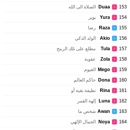
1
Duaa
الصلاة الى الله
♀
1
Yura
بوير
♀
1
Raza
رضا
♂
1
Akio
الولد الذكي
♂
1
Tula
مطلع على تلك الرمح
♀
1
Zola
عقوبة
♀
1
Mego
الغيوم
♀
1
Dona
حاكم العالم
♀
1
Rina
نظيفة نقية أو
♀
1
Luna
إلهة القمر
♀
1
Awan
شخص ما
♂
1
Noya
الجمال الإلهي
♀