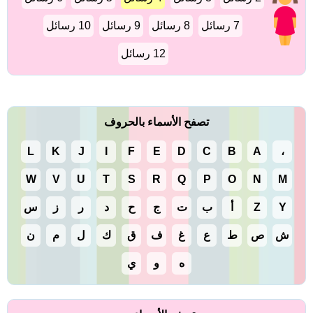
7 رسائل
8 رسائل
9 رسائل
10 رسائل
12 رسائل
تصفح الأسماء بالحروف
L
K
J
I
F
E
D
C
B
A
،
W
V
U
T
S
R
Q
P
O
N
M
Y
Z
أ
ب
ت
ج
ح
د
ر
ز
س
ش
ص
ط
ع
غ
ف
ق
ك
ل
م
ن
ه
و
ي