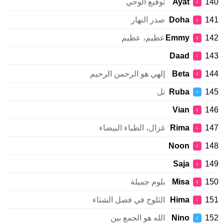
1
Ayat
توقيع الوحي
♀
1
Doha
صدر النهار
♀
1
Emmy
عظيم، عظيم
♀
Daad
1
♀
1
Beta
إلهي هو الرحمن الرحيم
♀
1
Ruba
تل
♂
Vian
1
♀
1
Rima
غزال، الظباء البيضاء
♀
Noon
1
♀
Saja
1
♀
1
Misa
بلوم جميلة
♀
1
Hima
الثلوج في فصل الشتاء
♀
1
Nino
الله هو الجمع بين
♂