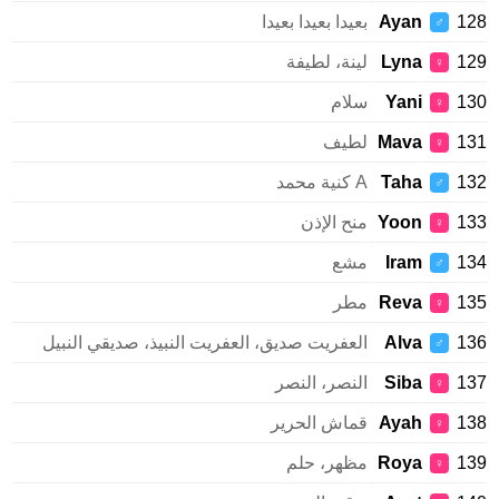
1
Ayan
بعيدا بعيدا بعيدا
♂
1
Lyna
لينة، لطيفة
♀
1
Yani
سلام
♀
1
Mava
لطيف
♀
1
Taha
A كنية محمد
♂
1
Yoon
منح الإذن
♀
1
Iram
مشع
♂
1
Reva
مطر
♀
1
Alva
العفريت صديق، العفريت النبيذ، صديقي النبيل
♂
1
Siba
النصر، النصر
♀
1
Ayah
قماش الحرير
♀
1
Roya
مظهر، حلم
♀