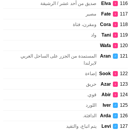
1
Elva
صديق من أحد عشر / الرشيقة
♀
1
Fate
مصير
♀
1
Cora
ومقرن، فتاة
♀
1
Tani
واد
♀
Wafa
1
♀
1
Aran
المستمدة من الجزر على الساحل الغربي
♂
لايرلندا
1
Sook
إضاءة
♀
1
Azar
حريق
♀
1
Abir
قوي.
♀
1
Iver
اللورد
♂
1
Arda
الدافئة.
♂
1
Levi
يتم اتباع، والتقيد
♂