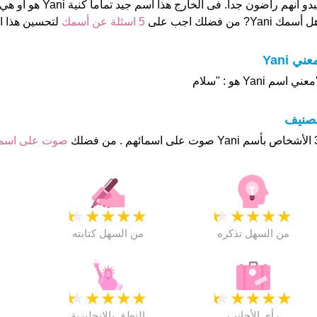
بدو انهم راضون جدا. فى الخارج هذا أسم جيد تماما كنية Yani هو او هي "لا
 أسمك Yani? من فضلك اجب على
5 اسئلة عن أسمك
لتحسين هذا 
عني Yani
عني اسم Yani هو : "سلام
تصنيف
م . من فضلك
صوت على اس
★
★
★
★
★
★
★
★
★
★
★
من السهل تذكره
من السهل كتابته
★
★
★
★
★
★
★
★
★
★
★
رأي الأجانب
النطق بالانجليزية