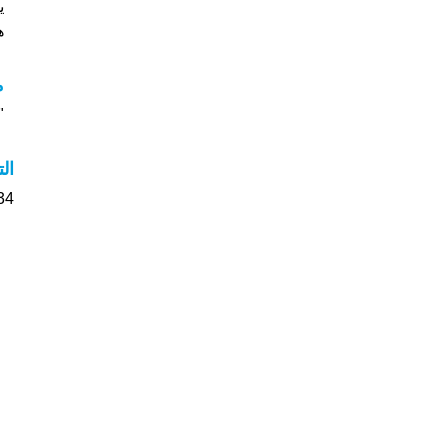
ي
هل
م
"م
ال
34 الأشخاص بأسم Yani صوت على اسمائه