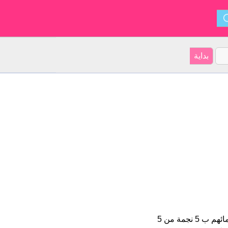
أصل الأسم هو الأسترالي على موقعنا 34 الأشخاص بأسم Yani (قدر اسمائهم ب 5 نجمة من 5