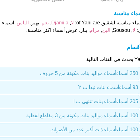
ماء مناسبة
اء مناسبة لشقيق of Yani are:
لا
,
Djamila
,
نعم
, بهيز,
الياس
:
لا
, Sousou,
الين
,
مرام
, بناز. عرض أسماء اكثر مناسبة.
أقسام
 الفئات التالية
250 أسماء
أسماء مواليد بنات مكونة من 5 حروف
93 أسماء
أسماء بنات تبدأ ب Y
205 أسماء
أسماء بنات تنتهي ب I
100 أسماء
أسماء مواليد بنات مكونة من 3 مقاطع لفظية
100 أسماء
أسماء ذات أكبر عدد من الأصوات