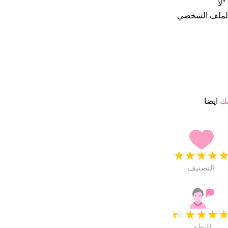
الملف الشخصي
مك
ايضا
★
★
★
★
التصنيف
★
★
★
★
النطق