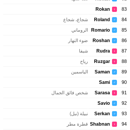
Rokan
83
♀
84
Roland
شجاع، شجاع
♂
85
Romario
الروماني
♂
86
Roshan
ضوء النهار
♂
87
Rudra
شيفا
♀
88
Ruzgar
رياح
♀
89
Saman
الياسمين
♂
Sami
90
♂
91
Sarasa
شخص فائق الجمال
♀
Savio
92
♂
93
Serkan
نبيلة (نبل)
♂
94
Shabnan
قطرة مطر
♀