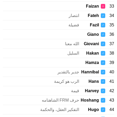
Faizan
33
♀
34
Fateh
انتصار
♂
35
Fazil
فضيلة
♂
Giano
36
♂
37
Giovani
الله معنا
♂
38
Hakan
السليل
♂
Hamza
39
♂
40
Hannibal
جدير بالتقدير
♂
41
Hans
الرب هو كريمة
♂
42
Harvey
قيمة
♂
43
Hoshang
حرف FRM الشاهنامه
♂
44
Hugo
التفكير العقل، والحكمة
♂