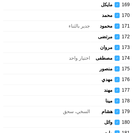
169
مايكل
♂
170
محمد
♂
171
محمود
جدير بالثناء
♂
172
مرتضى
♂
173
مروان
♂
174
مصطفى
اختيار واحد
♂
175
منصور
♂
176
مهدي
♂
177
مهند
♂
178
مينا
♂
179
هشام
السخي، سحق
♂
180
وائل
♂
181
وليد