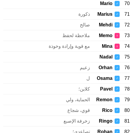
Mario
70
♂
71
Marius
ذكورة
♂
72
Mehdi
صالح
♂
73
Memo
ملاحظة لحفظ
♀
74
Mina
مع قوية وإرادة وخوذة
♀
Nadal
75
♂
76
Orhan
زعيم
♂
77
Osama
ل
♂
78
Pavel
كلاين؛
♂
79
Remon
الحماية، ولي
♂
80
Rico
قوي، شجاع
♂
81
Ringo
زخرفة الإصبع
♂
82
Rohan
تصاعدي؛
♂