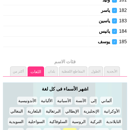
♂
182
ياسر
♂
183
ياسين
♂
184
يانيس
♂
185
يوسف
♂
فئات الاسم
الأبجدية
الطول
المقاطع اللفظية
بلدان
اللغات
أكثر من
اشهر الأسماء فى كل لغة
ألماني
إلى
الآنسة
الأسبانية
الألبانية
الأندونيسية
الأوكرانية
الإنجليزية
الإيطالي
البرتغالية
البلغارية
البنغالي
التايلاندية
التركية
الروسية
السلوفاكية
السواحلية
السويدية