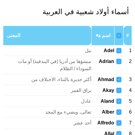
أسماء أولاد شعبية في العربية
#
اسم
المعنى
♂
1
Adel
نبل
♂
2
Adrian
منشؤها من أدريا (في البندقية) أو مات
♂
السوداء / الظلام
3
Ahmad
أكثر جديرة بالثناء، الاختلاف من
♂
4
Akay
براق القمر
♂
5
Aland
عادل
♂
6
Alber
تعالى، ويضيء مع المجد
♂
7
Alfredo
أحد عشر
♂
Allal
8
♂