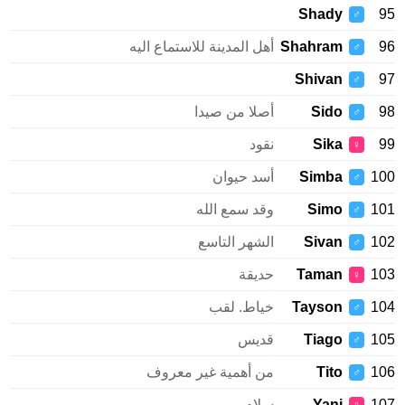
Shady
95
♂
96
Shahram
أهل المدينة للاستماع اليه
♂
Shivan
97
♂
98
Sido
أصلا من صيدا
♂
99
Sika
نقود
♀
100
Simba
أسد حيوان
♂
101
Simo
وقد سمع الله
♂
102
Sivan
الشهر التاسع
♂
103
Taman
حديقة
♀
104
Tayson
خياط. لقب
♂
105
Tiago
قديس
♂
106
Tito
من أهمية غير معروف
♂
107
Yani
سلام