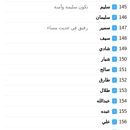
145
سليم
تكون سليمة وآمنة
♂
146
سليمان
♂
147
سمير
رفيق في حديث مساء
♂
148
سيف
♂
149
شادي
♂
150
شيار
♂
151
صالح
♂
152
طارق
♂
153
طلال
♂
154
عبدالله
♂
155
عبده
♂
156
علي
♂