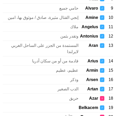
9
Alvaro
حامي جميع
♂
10
Amine
إنجي القتال مثيرة، صادق / موثوق بها، امين
♂
11
Angelus
ملاك
♂
12
Antonius
وتقدر بثمن
♂
13
Aran
المستمدة من الجزر على الساحل الغربي
♂
لايرلندا
14
Arius
قادمة من أو من سكان أدريا
♂
15
Armin
عظيم، عظيم
♂
16
Arsen
وذكر
♂
17
Artan
الدب الصغير
♂
18
Azar
حريق
♀
Belkacem
19
♂