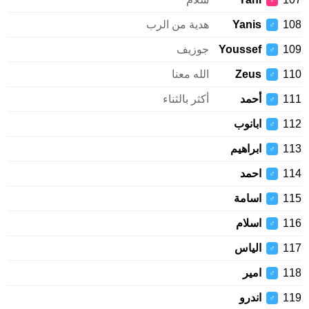
♀
108
Yanis
هدية من الرب
♂
109
Youssef
جوزيف
♂
110
Zeus
الله معنا
♂
111
أحمد
أكثر بالثناء
♂
112
ابانوب
♂
113
ابراهيم
♂
114
احمد
♂
115
اسامة
♂
116
اسلام
♂
117
الياس
♂
118
امير
♂
119
اندرو
♂