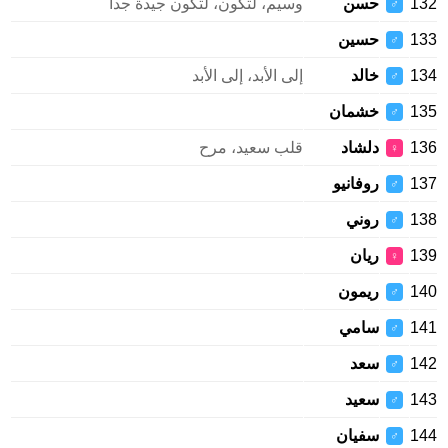
132
حسن
وسيم، لتكون، لتكون جيدة جدا
♂
133
حسين
♂
134
خالد
إلى الأبد، إلى الأبد
♂
135
خشمان
♂
136
دلشاد
قلب سعيد، مرح
♀
137
روفانيو
♂
138
روني
♂
139
ريان
♀
140
ريمون
♂
141
سامي
♂
142
سعد
♂
143
سعيد
♂
144
سفيان
♂