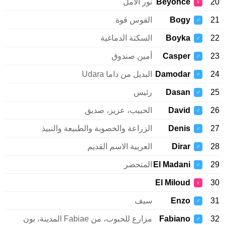
20
Beyonce
نور الأمل
♀
21
Bogy
القوس قوة
♂
22
Boyka
السكتة الدماغية
♂
23
Casper
أمين صندوق
♂
24
Damodar
البديل من داما Udara
♂
25
Dasan
رئيس
♂
26
David
الحبيب، عزيز، صديق
♂
27
Denis
الزراعة والخصوبة والطبيعة والنبيذ
♂
28
Dirar
العربية الاسم القديم
♂
29
El Madani
المتحضر
♂
El Miloud
30
♀
31
Enzo
سيف
♂
32
Fabiano
مزارع للحبوب، من Fabiae المدينة، بون
♂