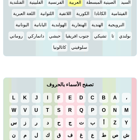
السيد
الصينية المبسطة
العربية
الفرنسية
الفلبينية
الفنلندية
الفيتنامية
الكانادا
الكورية
اللاتفية
اللتوانية
اللغة العبرية
النرويجية
الهندية
الهنغارية
الهولندية
اليابانية
اليونانية
بولندي
تا
تشيكي
جنوب افريقيا
حبشي
دانماركي
روماني
سلوفيني
كاتالونيا
تصفح الأسماء بالحروف
L
K
J
I
F
E
D
C
B
A
،
W
V
U
T
S
R
Q
P
O
N
M
Y
Z
أ
ب
ت
ج
ح
د
ر
ز
س
ش
ص
ط
ع
غ
ف
ق
ك
ل
م
ن