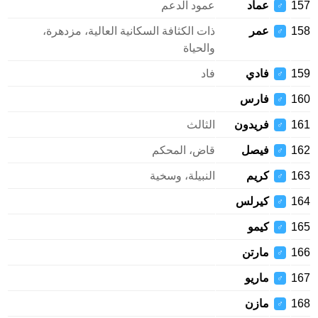
157
عماد
عمود الدعم
♂
158
عمر
ذات الكثافة السكانية العالية، مزدهرة،
♂
والحياة
159
فادي
فاد
♂
160
فارس
♂
161
فریدون
الثالث
♂
162
فيصل
قاض، المحكم
♂
163
كريم
النبيلة، وسخية
♂
164
كيرلس
♂
165
كيمو
♂
166
مارتن
♂
167
ماريو
♂
168
مازن
♂