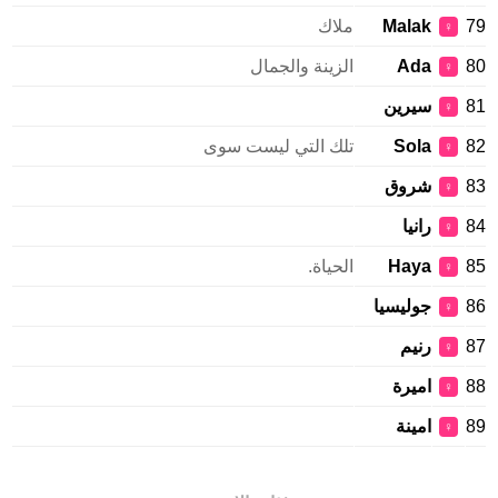
Malak
ملاك
♀
Ada
الزينة والجمال
♀
سيرين
♀
Sola
تلك التي ليست سوى
♀
شروق
♀
رانيا
♀
Haya
الحياة.
♀
جوليسيا
♀
رنيم
♀
اميرة
♀
امينة
♀