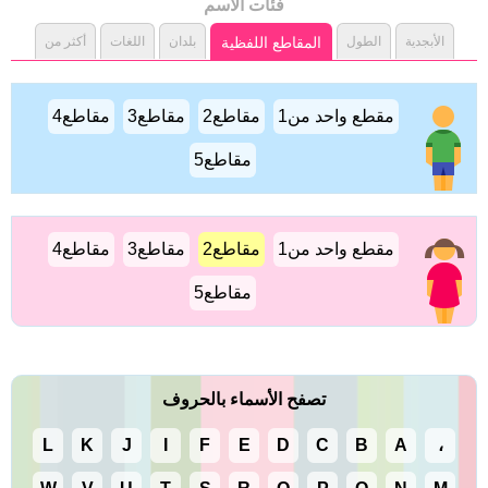
فئات الاسم
الأبجدية
الطول
المقاطع اللفظية
بلدان
اللغات
أكثر من
مقطع واحد من1
مقاطع2
مقاطع3
مقاطع4
مقاطع5
مقطع واحد من1
مقاطع2
مقاطع3
مقاطع4
مقاطع5
تصفح الأسماء بالحروف
L
K
J
I
F
E
D
C
B
A
،