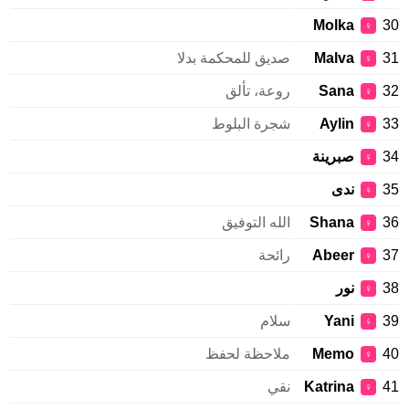
Molka
♀
Malva
صديق للمحكمة بدلا
♀
Sana
روعة، تألق
♀
Aylin
شجرة البلوط
♀
صبرينة
♀
ندى
♀
Shana
الله التوفيق
♀
Abeer
رائحة
♀
نور
♀
Yani
سلام
♀
Memo
ملاحظة لحفظ
♀
Katrina
نقي
♀