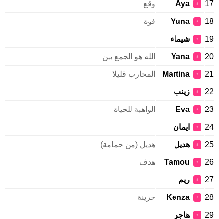
Aya
وقع
♀
Yuna
قوة
♀
شيماء
♀
Yana
الله هو الجمع بين
♀
Martina
المحارب قليلا
♀
زينب
♀
Eva
الواهبة للحياة
♀
ايمان
♀
هديل
هديل (من حمامة)
♀
Tamou
هدف
♀
ريم
♀
Kenza
خزينة
♀
هاجر
♀