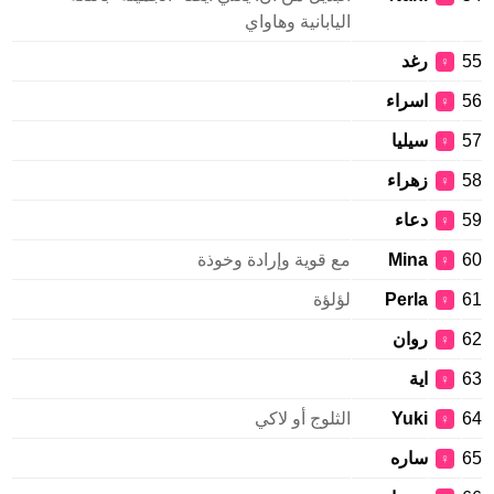
اليابانية وهاواي
رغد
♀
اسراء
♀
سيليا
♀
زهراء
♀
دعاء
♀
Mina
مع قوية وإرادة وخوذة
♀
Perla
لؤلؤة
♀
روان
♀
اية
♀
Yuki
الثلوج أو لاكي
♀
ساره
♀