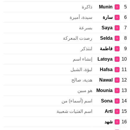
Munin
ذاكرة
♀
سارة
سيدة، أميرة
♀
Saya
بسرعة
♀
Selda
رصدت المعركة
♀
فاطمة
لنتذكر
♀
Latoya
إنشاء اسم
♀
Hafsa
لبؤة، الشبل
♀
Nawal
هدية، صالح
♀
Mounia
هو مبين
♀
Sona
اسم (أسماء) من
♀
Arti
اسم الفتيات شعبية
♀
شهد
♀