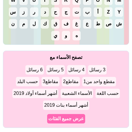
W
V
U
T
S
R
Q
P
O
N
M
Y
Z
أ
ب
ت
ج
ح
د
ر
ز
س
ش
ص
ط
ع
غ
ف
ق
ك
ل
م
ن
ه
و
ي
تصفح الأسماء مع
3 رسائل
4 رسائل
5 رسائل
6 رسائل
مقطع واحد من1
مقاطع2
مقاطع3
حسب البلد
حسب اللغة
الأسماء الشعبية
أشهر أسماء أولاد 2019
أشهر أسماء بنات 2019
عرض جميع الفئات