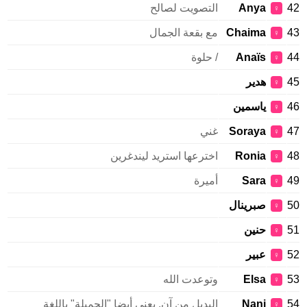
Anya
التصويت لصالح
♀
Chaima
مع بقعة الجمال
♀
Anaïs
/ حلوة
♀
هدير
♀
ياسمين
♀
Soraya
غني
♀
Ronia
اخترعها استريد ليندغرين
♀
Sara
أميرة
♀
صبرينال
♀
حنين
♀
عبير
♀
Elsa
وتوعدت الله
♀
Nani
البديل من آن. يعني أيضا "الجميلة" باللغة
♀