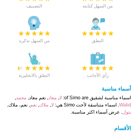
من السهل كتابته
التصنيف
★
★
★
★
★
★
★
★
★
★
النطق
من السهل تذكره
★
★
★
★
★
★
★
★
★
★
رأي الأجانب
النطق بالانجليزية
أسماء مناسبة
اسماء مناسبة لشقيق of Simo are:
لا
,
معاد
, نعم معاد,
محمد
,
Walid
. اسماء متناسقة لأخت Simo هي:
لا
,
ملاك
,
نعم
, نعم، ملاك,
بتول
. عرض أسماء اكثر مناسبة.
الأقسام