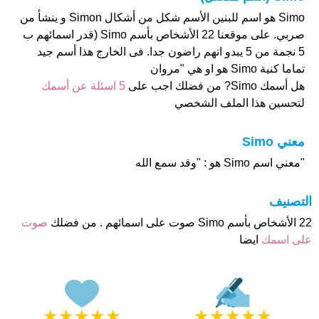
Simo هو اسم للبنين الأسم شكل من أشكال Simon و ينشأ من
صربي. على موقعنا 22 الأشخاص بأسم Simo (قدر اسمائهم ب
5 نجمة من 5 يبدو انهم راضون جدا. فى الخارج هذا أسم جيد
تماما كنية Simo هو او هي "مروان
هل أسمك Simo? من فضلك اجب على
5 اسئلة عن أسمك
لتحسين هذا الملف الشخصي
معني Simo
"معني اسم Simo هو : "وقد سمع الله
التصنيف
22 الأشخاص بأسم Simo صوت على اسمائهم . من فضلك
صوت
على اسمك
ايضا
★
★
★
★
★
★
★
★
★
★