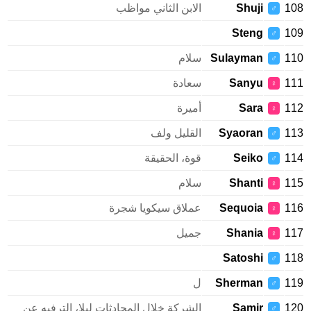
1
Shuji
الابن الثاني مواظب
♂
Steng
1
♂
1
Sulayman
سلام
♂
1
Sanyu
سعادة
♀
1
Sara
أميرة
♀
1
Syaoran
القليل ولف
♂
1
Seiko
قوة، الحقيقة
♂
1
Shanti
سلام
♀
1
Sequoia
عملاق سيكويا شجرة
♀
1
Shania
جميل
♀
Satoshi
1
♂
1
Sherman
ل
♂
1
Samir
الشركة خلال المحادثات ليلا، الترفيه عن
♂