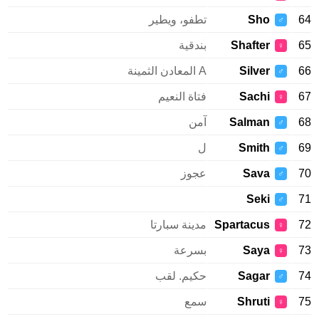
Sho
تطفو، ويطير
♂
Shafter
بندقية
♀
Silver
A المعادن الثمينة
♂
Sachi
فتاة النعيم
♀
Salman
آمن
♂
Smith
ل
♂
Sava
عجوز
♂
Seki
♂
Spartacus
مدينة سبارتا
♀
Saya
بسرعة
♀
Sagar
حكيم. لقب
♂
Shruti
سمع
♀