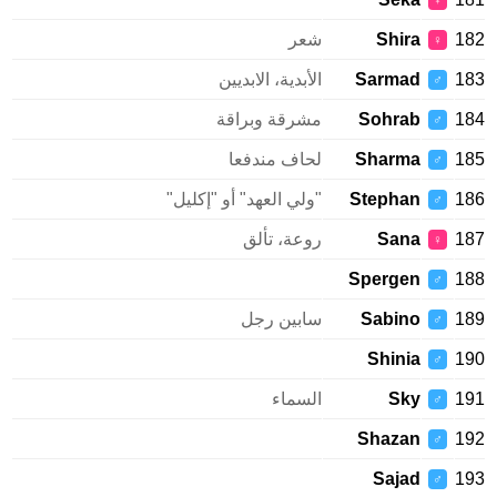
♀
1
Shira
شعر
♀
1
Sarmad
الأبدية، الابديين
♂
1
Sohrab
مشرقة وبراقة
♂
1
Sharma
لحاف مندفعا
♂
1
Stephan
"ولي العهد" أو "إكليل"
♂
1
Sana
روعة، تألق
♀
Spergen
1
♂
1
Sabino
سابين رجل
♂
Shinia
1
♂
1
Sky
السماء
♂
Shazan
1
♂
Sajad
1
♂