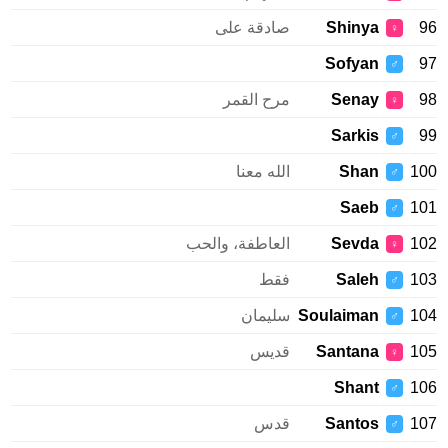
Shinya
صادقة على
♀
Sofyan
♂
Senay
مرح القمر
♀
Sarkis
♂
1
Shan
الله معنا
♂
Saeb
1
♂
1
Sevda
العاطفة، والحب
♀
1
Saleh
فقط
♂
1
Soulaiman
سليمان
♂
1
Santana
قديس
♀
Shant
1
♂
1
Santos
قدس
♂