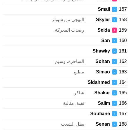
Smail
1
♂
1
Skyler
التهجي من شويلر
♂
1
Selda
رصدت المعركة
♀
San
1
♂
Shawky
1
♂
1
Sohan
الساحرة، وسيم
♂
1
Simao
مطيع
♂
Sidahmed
1
♂
1
Shakar
شاكر
♂
1
Salim
نقية، مثالية
♂
Soufiane
1
♂
1
Senan
بطل الشعب
♂