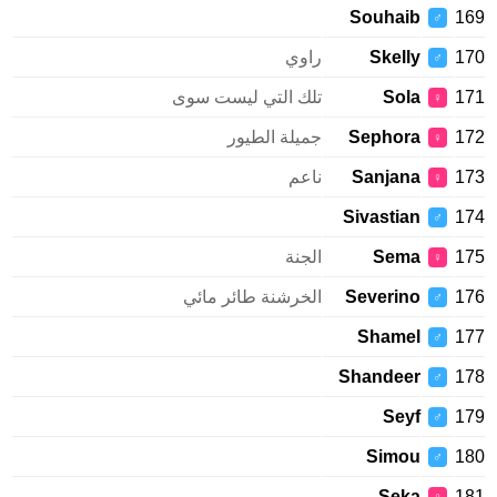
Souhaib
1
♂
1
Skelly
راوي
♂
1
Sola
تلك التي ليست سوى
♀
1
Sephora
جميلة الطيور
♀
1
Sanjana
ناعم
♀
Sivastian
1
♂
1
Sema
الجنة
♀
1
Severino
الخرشنة طائر مائي
♂
Shamel
1
♂
Shandeer
1
♂
Seyf
1
♂
Simou
1
♂
Seka
1