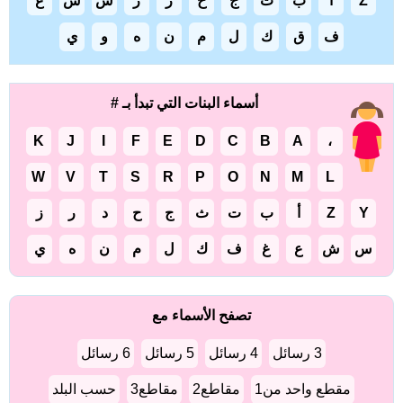
Z
أ
ب
ت
ج
خ
ر
ز
س
ش
ع
ف
ق
ك
ل
م
ن
ه
و
ي
أسماء البنات التي تبدأ بـ #
K
J
I
F
E
D
C
B
A
،
W
V
T
S
R
P
O
N
M
L
Y
Z
أ
ب
ت
ث
ج
ح
د
ر
ز
س
ش
ع
غ
ف
ك
ل
م
ن
ه
ي
تصفح الأسماء مع
3 رسائل
4 رسائل
5 رسائل
6 رسائل
مقطع واحد من1
مقاطع2
مقاطع3
حسب البلد