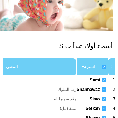
سماء أولاد تبدأ ب S
اسم
المعنى
♂
Sami
♂
Shahnawaz
رب الملوك
♂
Simo
وقد سمع الله
♂
Serkan
نبيلة (نبل)
♂
Shivan