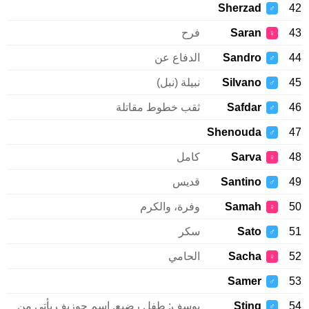
Sherzad
♂
Saran
فرح
♀
Sandro
الدفاع عن
♂
Silvano
نبيلة (نبل)
♂
Safdar
ثقب خطوط مقاتلة
♂
Shenouda
♂
Sarva
كامل
♀
Santino
قديس
♂
Samah
وفرة، والكرم
♀
Sato
سكر
♂
Sacha
الحامي
♀
Samer
♂
Sting
يوسف: طفل رضيع. اسم جوزيف يأتي من
♂