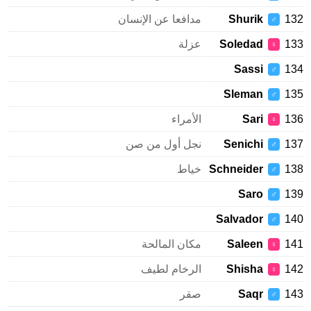
1
Shurik
مدافعا عن الإنسان
♂
1
Soledad
عزلة
♀
Sassi
1
♂
Sleman
1
♂
1
Sari
الأمراء
♀
1
Senichi
نجل أول من صن
♂
1
Schneider
خياط
♂
Saro
1
♂
Salvador
1
♂
1
Saleen
مكان المالحة
♀
1
Shisha
الرخام لطيف
♀
1
Saqr
صقر
♂