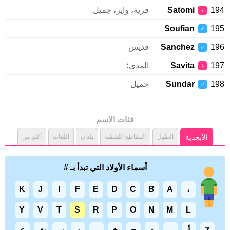
1
Satomi
قرية، وايز، جميل
♀
Soufian
1
♂
1
Sanchez
قديس
♂
1
Savita
المدى؛
♀
1
Sundar
جميل
♂
فئات الاسم
الأبجدية
الطول
المقاطع اللفظية
بلدان
اللغات
أكثر من
أسماء الأولاد التي تبدأ بـ #
K
J
I
F
E
D
C
B
A
،
Y
V
T
S
R
P
O
N
M
L