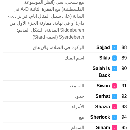
مع سيجي، سي (انظر الموسوعة
الفلسطينية) مع الفقرة الثانية A-D في
البداية (على سبيل المثال أيام، فرايز دى،-
داي) أو في نهاية، مقارنة الجزء الأول من
Siddeburen المدينة، الشكل القديم:
Syerdeberth (اسمه Siard).
Sajjad
الركوع في الصلاة، والإرهاق
♂
Sikis
اسم الملك
♂
Salah Is
♂
Back
Siwan
الله معنا
♀
Serhat
حدود
♂
Shazia
الأمراء
♀
Sherlock
مع
♂
Siham
السهام
♀