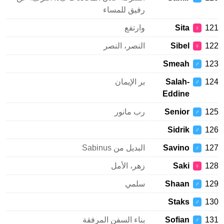
رفيق للمساء
1
Sita
وارتفع
♀
1
Sibel
النصر، النصر
♀
Smeah
1
♂
1
Salah-
بر الإيمان
♂
Eddine
1
Senior
رب مانور
♂
Sidrik
1
♂
1
Savino
البديل من Sabinus
♂
1
Saki
زهر، الأمل
♀
1
Shaan
سلمي
♂
Staks
1
♂
1
Sofian
بناء السفن المرفقة
♂