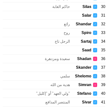
Silas
حاكم الغابة
♂
Salar
♂
Shandar
رائع
♂
Spiro
روح
♂
Sartaj
الرجل تاج
♂
Saad
♂
Shadan
سعيدة ومزدهرة
♀
Skander
♂
Shelomo
سلمي
♂
Simran
هدية من الله
♀
Stefano
"ولي العهد" أو "إكليل"
♂
Sivar
المنتصر المدافع
♂