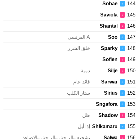
Sobae
1
♂
Saviola
1
♀
Shantal
1
♀
1
Soo
A الفرنسي
♂
1
Sparky
خلق الشرر
♂
Sofien
1
♀
1
Silje
دمية
♀
1
Sarwar
قائد عام
♂
1
Sirius
ستار الكلب
♂
Sngafora
1
♂
1
Shadow
ظل
♀
1
Shikamaru
إذا أيل
♂
1
Salwa
تشجيع والراحة، والراحة، والإضاءة
♀