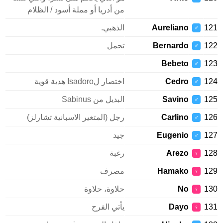
من أدريا أو مملة أسود / الظلام
1
Aureliano
الذهبي.
♂
1
Bernardo
تحمل
♂
Bebeto
1
♂
1
Cedro
اختصار لIsadoro هدية قوية
♂
1
Savino
البديل من Sabinus
♂
1
Carlino
رجل (المتغير الاسبانية تشارلز)
♂
1
Eugenio
جيد
♂
1
Arezo
رغبة
♀
1
Hamako
مصرف
♀
1
No
حلاوة، حلاوة
♀
1
Dayo
يأتي الفرح
♀