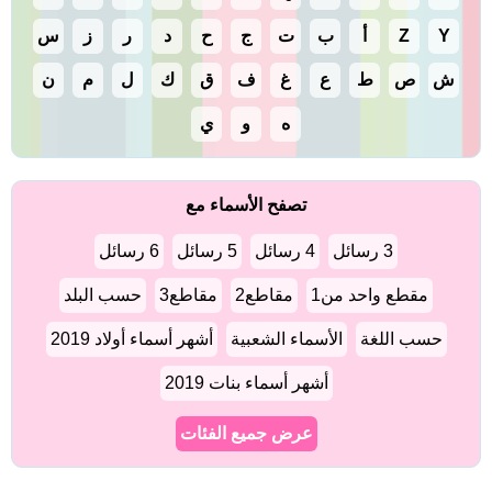
Y
Z
أ
ب
ت
ج
ح
د
ر
ز
س
ش
ص
ط
ع
غ
ف
ق
ك
ل
م
ن
ه
و
ي
تصفح الأسماء مع
3 رسائل
4 رسائل
5 رسائل
6 رسائل
مقطع واحد من1
مقاطع2
مقاطع3
حسب البلد
حسب اللغة
الأسماء الشعبية
أشهر أسماء أولاد 2019
أشهر أسماء بنات 2019
عرض جميع الفئات