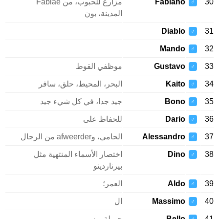
Fabiano
مزارع للحبوب، من Fabiae
♂
المدينة، بون
Diablo
♂
Mando
♂
Gustavo
موظفي القوط
♂
Kaito
البحر، المحيط، حلق، سافر
♂
Bono
جيد جدا، في كل شيء جيد
♂
Dario
للحفاظ على
♂
Alessandro
الحامي، وafweerder من الرجال
♂
Dino
اختصار الأسماء المنتهية مثل
♂
بيرناردينو
Aldo
العمر؛
♂
Massimo
ال
♂
Bello
جميلة، وسيم