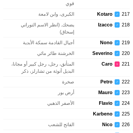
قوي
2
Kotaro
الكبرى، وابن لامعة
♂
2
Izacco
يضحك. (انظر الاسم التوراتي
♂
إسحاق)
2
Nono
أجيال القادمة سمكة الأبدية
♂
2
Severino
الخرشنة طائر مائي
♂
2
Caro
المتأنق، رجل، رجل كبير أو مجانا،
♀
البديل أنوثة من تشارلز، ذكر
2
Petro
صخرة
♂
2
Mauro
أرض بور
♂
2
Flavio
الأصفر الذهبي
♂
Karbeno
2
♂
2
Nico
الفاتح للشعب
♂