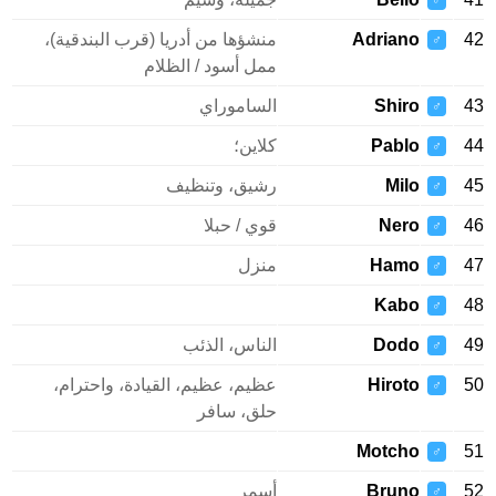
♂
Adriano
منشؤها من أدريا (قرب البندقية)،
♂
ممل أسود / الظلام
Shiro
الساموراي
♂
Pablo
كلاين؛
♂
Milo
رشيق، وتنظيف
♂
Nero
قوي / حبلا
♂
Hamo
منزل
♂
Kabo
♂
Dodo
الناس، الذئب
♂
Hiroto
عظيم، عظيم، القيادة، واحترام،
♂
حلق، سافر
Motcho
♂
Bruno
أسمر
♂