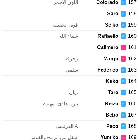
1
Colorado
اللون الأحمر
♂
Saro
1
♂
1
Seiko
قوة، الحقيقة
♂
1
Raffaello
شفاء الله
♂
Calimero
1
♀
1
Margo
زخرفة
♀
1
Federico
سلمي
♂
Keko
1
♂
1
Taro
ريان
♂
1
Reizo
بارد، هادئ، مهندم
♂
Bebo
1
♂
1
Paco
A الفرنسي
♂
1
Yumiko
طفل من الرمح والقوس
♀