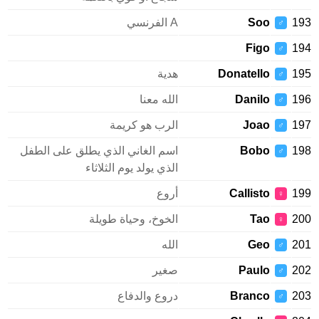
1
Soo
A الفرنسي
♂
Figo
1
♂
1
Donatello
هدية
♂
1
Danilo
الله معنا
♂
1
Joao
الرب هو كريمة
♂
1
Bobo
اسم الغاني الذي يطلق على الطفل
♂
الذي يولد يوم الثلاثاء
1
Callisto
أروع
♀
2
Tao
الخوخ، وحياة طويلة
♀
2
Geo
الله
♂
2
Paulo
صغير
♂
2
Branco
دروع والدفاع
♂