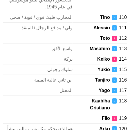
في عام 1945.
1
Tino
المحارب قليلا، قوي / قوية / صحي
♂
1
Alessio
ولي / مدافع الرجال / المنقذ
♂
Toto
1
♀
1
Masahiro
واسع الأفق
♂
1
Keiko
بركة
♀
1
Yukio
سلوك رجولي
♂
1
Tanjiro
ابن ثاني عالية القيمة
♂
1
Yago
المحتل
♂
Kaablha
1
♂
Cristiano
Filo
1
♀
1
Arko
هو الذي يحكم مثل نسر، والتي تنشأ
♂