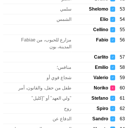
Shelomo
سلمي
♂
Elio
الشمس
♂
Cellino
♂
Fabio
مزارع للحبوب، من Fabiae
♂
المدينة، بون
Carlito
♂
Emilio
منافس؛
♂
Valerio
شجاع قوي أو
♂
Noriko
طفل من حفل، والقانون، أمر
♀
Stefano
"ولي العهد" أو "إكليل"
♂
Spiro
روح
♂
Sandro
الدفاع عن
♂