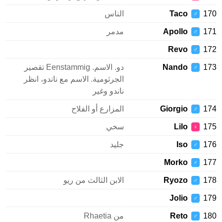
1
Taco
الناس
♂
1
Apollo
مدمر
♂
Revo
1
♂
1
Nando
دو. الاسم. Eenstammig تقصير
♂
الجرثومية. الاسم مع ناندو، انظر
ناندو وغير
1
Giorgio
المزارع أو الفلاح
♂
1
Lilo
سخي
♀
1
Iso
جليد
♂
Morko
1
♂
1
Ryozo
الابن الثالث من ريو
♂
Jolio
1
♂
1
Reto
من Rhaetia
♂