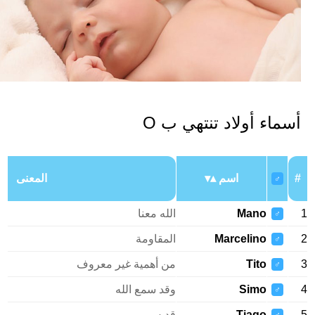
سماء أولاد تنتهي ب O
اسم
المعنى
♂
Mano
الله معنا
♂
Marcelino
المقاومة
♂
Tito
من أهمية غير معروف
♂
Simo
وقد سمع الله
♂
Tiago
قديس