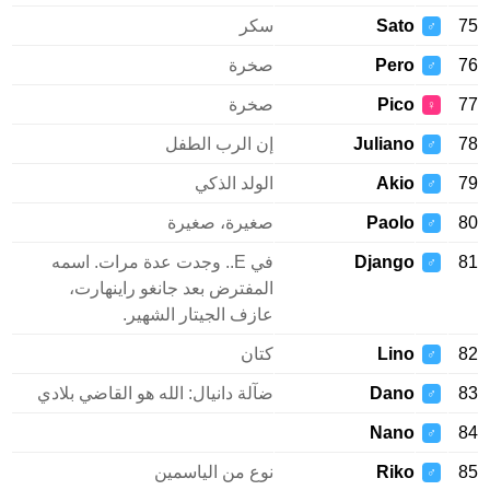
Sato
سكر
♂
Pero
صخرة
♂
Pico
صخرة
♀
Juliano
إن الرب الطفل
♂
Akio
الولد الذكي
♂
Paolo
صغيرة، صغيرة
♂
Django
في E.. وجدت عدة مرات. اسمه
♂
المفترض بعد جانغو راينهارت،
عازف الجيتار الشهير.
Lino
كتان
♂
Dano
ضآلة دانيال: الله هو القاضي بلادي
♂
Nano
♂
Riko
نوع من الياسمين
♂