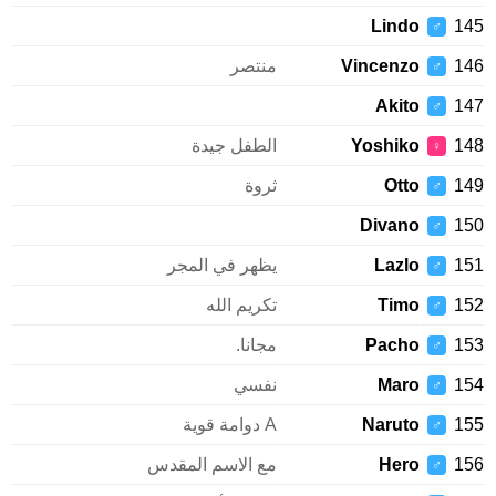
Lindo
1
♂
1
Vincenzo
منتصر
♂
Akito
1
♂
1
Yoshiko
الطفل جيدة
♀
1
Otto
ثروة
♂
Divano
1
♂
1
Lazlo
يظهر في المجر
♂
1
Timo
تكريم الله
♂
1
Pacho
مجانا.
♂
1
Maro
نفسي
♂
1
Naruto
A دوامة قوية
♂
1
Hero
مع الاسم المقدس
♂