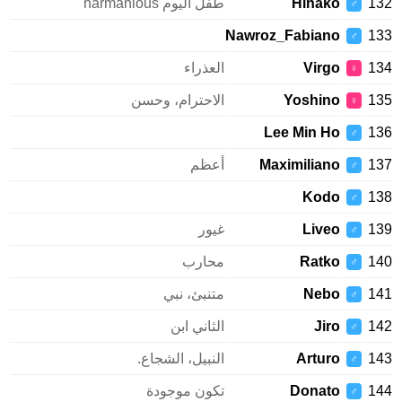
1
Hinako
طفل اليوم harmanious
♂
Nawroz_Fabiano
1
♂
1
Virgo
العذراء
♀
1
Yoshino
الاحترام، وحسن
♀
Lee Min Ho
1
♂
1
Maximiliano
أعظم
♂
Kodo
1
♂
1
Liveo
غيور
♂
1
Ratko
محارب
♂
1
Nebo
متنبئ، نبي
♂
1
Jiro
الثاني ابن
♂
1
Arturo
النبيل، الشجاع.
♂
1
Donato
تكون موجودة
♂