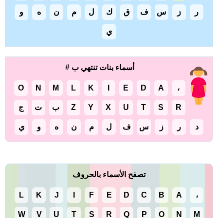
ر
ز
س
ف
ق
ك
ل
م
ن
ه
و
ي
أسماء بنات تنتهي ب #
O
N
M
L
K
I
E
D
A
،
R
S
T
U
X
Y
Z
ب
ت
ج
د
ر
ز
س
ف
ل
م
ن
ه
و
ي
تصفح الأسماء بالحروف
L
K
J
I
F
E
D
C
B
A
،
W
V
U
T
S
R
Q
P
O
N
M