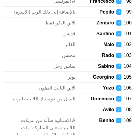
Francesco
A الفرنسي
♂
Pepito
بالإضافة إلى ذلك الرب (الأسرة)
♂
1
Zentaro
الابن البكر فقط
♂
1
Santino
قديس
♂
1
Malo
الفائز
♂
1
Rado
مجلس
♂
1
Sabino
سابين رجل
♂
1
Georgino
بوير
♂
1
Yuzo
الابن الثالث الدهون
♂
1
Domenico
البديل من دومينيك اللاتينية الرب
♂
Avilo
1
♂
1
Benito
A الإسبانية ضآلة من بنديكت
♂
اللاتينية معنى المباركة. مات
الديكتاتور الإيطالي بنيتو موسوليني