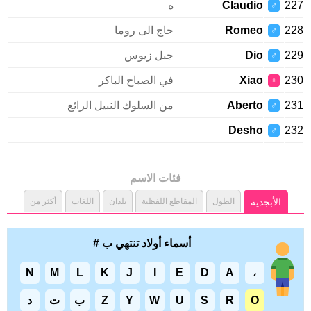
2
Claudio
ه
♂
2
Romeo
حاج الى روما
♂
2
Dio
جبل زيوس
♂
2
Xiao
في الصباح الباكر
♀
2
Aberto
من السلوك النبيل الرائع
♂
Desho
2
♂
فئات الاسم
الأبجدية
الطول
المقاطع اللفظية
بلدان
اللغات
أكثر من
أسماء أولاد تنتهي ب #
N
M
L
K
J
I
E
D
A
،
O
R
S
U
W
Y
Z
ب
ت
د