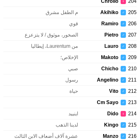
Chrollo
2
♀
2
Akihiko
م الطفل مشرق
♂
2
Ramiro
قوي
♂
2
Pietro
الصخور، موثوق / لا يتزعزع
♂
2
Lauro
من Laurentum، إيطاليا
♂
2
Makoto
الإخلاص؛
♂
2
Chicho
صبي
♂
2
Angelino
رسول
♂
2
Vito
حياة
♂
Cm Sayo
2
♂
2
Dido
اينييد
♀
2
Kingo
لدينا الذهب
♂
2
Manzo
عشرة آلاف أضعاف الابن الثالث
♂