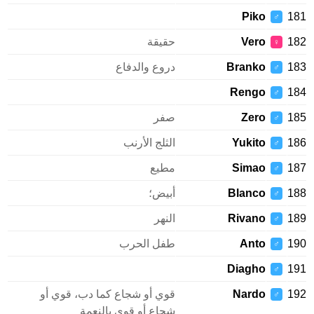
Piko
1
♂
1
Vero
حقيقة
♀
1
Branko
دروع والدفاع
♂
Rengo
1
♂
1
Zero
صفر
♂
1
Yukito
الثلج الأرنب
♂
1
Simao
مطيع
♂
1
Blanco
أبيض؛
♂
1
Rivano
النهر
♂
1
Anto
طفل الحرب
♂
Diagho
1
♂
1
Nardo
قوي أو شجاع كما دب، قوي أو
♂
شجاع أو قوي بالنعمة