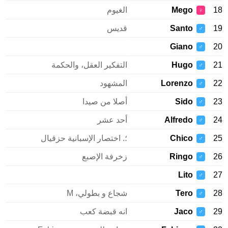
Mego
الغيوم
♀
Santo
قديس
♂
Giano
♂
Hugo
التفكير العقل، والحكمة
♂
Lorenzo
المشهود
♂
Sido
أصلا من صيدا
♂
Alfredo
أحد عشر
♂
Chico
؛. اختصار الإسبانية حزقيال
♂
Ringo
زخرفة الإصبع
♂
Lito
♂
Tero
شجاع و بطولي، M
♂
Jaco
انه قبضة كعب
♂