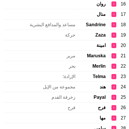
16
روان
♀
17
منال
♀
18
Sandrine
مساعد والمدافع البشرية
♀
19
Zaza
حركة
♀
20
امينة
♀
21
Maruska
مرير
♀
22
Merlin
بحر
♀
23
Telma
الإرادة؛
♀
24
هند
مجموعة من الإبل
♀
25
Payal
زخرفة القدم
♀
26
فرح
فرح
♀
27
مها
♀
28
سلمى
♀