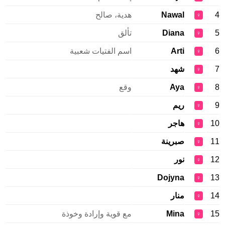
4
Nawal
هدية، صالح
♀
5
Diana
تألق
♀
6
Arti
اسم الفتيات شعبية
♀
7
شهد
♀
8
Aya
وقع
♀
9
ريم
♀
10
هاجر
♀
11
صبرينة
♀
12
نور
♀
Dojyna
13
♀
14
منار
♀
15
Mina
مع قوية وإرادة وخوذة
♀