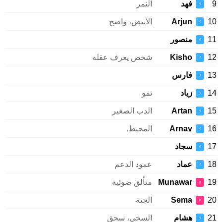
9
فهد
النمر
♂
10
Arjun
الأبيض، واضح
♂
11
منصور
♂
12
Kisho
شخص يعرف عقله
♂
13
فارس
♂
14
زياد
نمو
♂
15
Artan
الدب الصغير
♂
16
Arnav
المحيط.
♂
17
سجاد
♂
18
عماد
عمود الدعم
♂
19
Munawar
متألق ضوئية
♀
20
Sema
الجنة
♀
21
هشام
السخي، سحق
♂