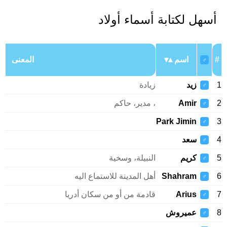
أسهل لكتابة أسماء أولاد
#
اسم
المعنى
♂
1
زيد
زيادة
♂
2
Amir
، مدير، حاكم
♂
Park Jimin
3
♂
4
سعد
♂
5
كريم
النبيلة، وسخية
♂
6
Shahram
أهل المدينة للاستماع اليه
♂
7
Arius
قادمة من أو من سكان أدريا
♂
8
عميروش
♂