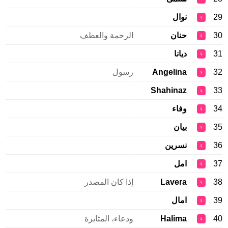
29
نوال
♀
30
حنان
الرحمة والعطف
♀
31
ديانا
♀
32
Angelina
رسول
♀
Shahinaz
33
♀
34
وفاء
♀
35
بيان
♀
36
نسرين
♀
37
امل
♀
38
Lavera
إذا كان المصدر
♀
39
امال
♀
40
Halima
ودعاء، المثابرة
♀