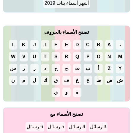
أشهر أسماء بنات 2019
تصفح الأسماء بالحروف
L
K
J
I
F
E
D
C
B
A
،
W
V
U
T
S
R
Q
P
O
N
M
Y
Z
أ
ب
ت
ج
ح
د
ر
ز
س
ش
ص
ط
ع
غ
ف
ق
ك
ل
م
ن
ه
و
ي
تصفح الأسماء مع
3 رسائل
4 رسائل
5 رسائل
6 رسائل