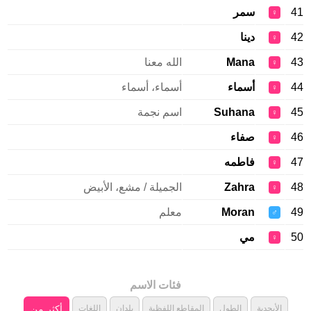
41
سمر
♀
42
دينا
♀
43
Mana
الله معنا
♀
44
أسماء
أسماء، أسماء
♀
45
Suhana
اسم نجمة
♀
46
صفاء
♀
47
فاطمه
♀
48
Zahra
الجميلة / مشع، الأبيض
♀
49
Moran
معلم
♂
50
مي
♀
فئات الاسم
الأبجدية
الطول
المقاطع اللفظية
بلدان
اللغات
أكثر من