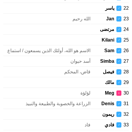
22
ياسر
♂
23
Jan
الله رحيم
♂
24
مرتضى
♂
Kilani
25
♂
26
Sam
الاسم هو الله، أولئك الذين يسمعون / استماع
♂
27
Simba
أسد حيوان
♂
28
فيصل
قاض، المحكم
♂
29
مالك
♂
30
Meg
لؤلؤة
♀
31
Denis
الزراعة والخصوبة والطبيعة والنبيذ
♂
32
ريمون
♂
33
فادي
فاد
♂