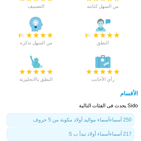
من السهل كتابته
التصنيف
★
★
★
★
★
★
★
★
★
★
النطق
من السهل تذكره
★
★
★
★
★
★
★
★
★
★
رأي الأجانب
النطق بالانجليزية
الأقسام
Sido يحدث فى الفئات التالية
250 أسماء
أسماء مواليد أولاد مكونة من 5 حروف
217 أسماء
أسماء أولاد تبدأ ب S