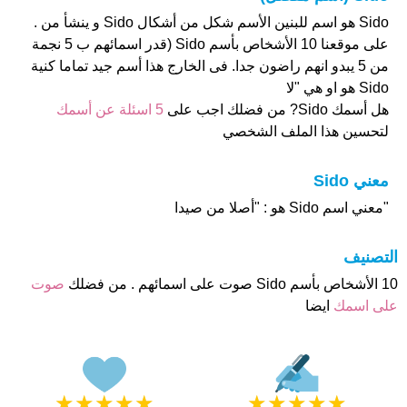
Sido هو اسم للبنين الأسم شكل من أشكال Sido و ينشأ من .
على موقعنا 10 الأشخاص بأسم Sido (قدر اسمائهم ب 5 نجمة
من 5 يبدو انهم راضون جدا. فى الخارج هذا أسم جيد تماما كنية
Sido هو او هي "لا
هل أسمك Sido? من فضلك اجب على
5 اسئلة عن أسمك
لتحسين هذا الملف الشخصي
معني Sido
"معني اسم Sido هو : "أصلا من صيدا
التصنيف
10 الأشخاص بأسم Sido صوت على اسمائهم . من فضلك
صوت
على اسمك
ايضا
★
★
★
★
★
★
★
★
★
★