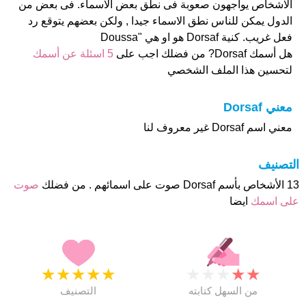
الاشخاص يواجهون صعوبة فى نطق بعض الاسماء. فى بعض من
الدول يمكن للناس نطق الاسماء جيدا , ولكن بعضهم يتوقع رد
فعل غريب. كنية Dorsaf هو او هي "Doussa
هل أسمك Dorsaf? من فضلك اجب على
5 اسئلة عن أسمك
لتحسين هذا الملف الشخصي
معني Dorsaf
معني اسم Dorsaf غير معروف لنا
التصنيف
13 الأشخاص بأسم Dorsaf صوت على اسمائهم . من فضلك
صوت
على اسمك
ايضا
★
★
★
★
★
★
★
★
★
★
من السهل كتابته
التصنيف