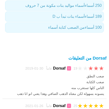
250 أسماء
أسماء مواليد بنات مكونة من 7 حروف
189 أسماء
أسماء بنات تبدأ ب D
100 أسماء
من الصعب كتابة أسماء
Dorsaf من التعليقات
★
★
★
★
★
Dorsaf
19 عاماً 30-01-2019
♀
صعب النطق
صعب الكتابة
الناس كلها تستغرب منه
ينسونه بسهولة لكن معناه الذهب الصافي وهذا يعني انو انا ذهب
★
★
★
★
★
Dorsaf
25 عاماً 26-01-2021
♀