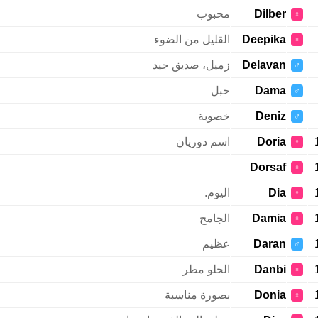
Dilber
محبوب
♀
Deepika
القليل من الضوء
♀
Delavan
زميل، صديق جيد
♂
Dama
حبل
♂
Deniz
خصوبة
♂
Doria
اسم دوريان
♀
Dorsaf
♀
Dia
اليوم.
♀
Damia
الجامح
♀
Daran
عظيم
♂
Danbi
الحلو مطر
♀
Donia
بصورة مناسبة
♀