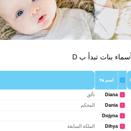
سماء بنات تبدأ ب D
اسم
♂
Diana
تألق
♀
Dania
المحكم
♀
Dojyna
♀
Dihya
الملكة السابقة
♀