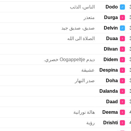
Dodo
الناس، الذئب
♂
Durga
متعذر
♀
Delvin
صديق، صديق جيد
♂
Duaa
الصلاة الى الله
♀
Dlivan
♀
Didem
ديدم Oogappeltje خصري.
♀
Despina
عشيقة
♀
Doha
صدر النهار
♀
Dalanda
♀
Daad
♀
Deema
هالة نورانية
♀
Drishti
رؤية
♀