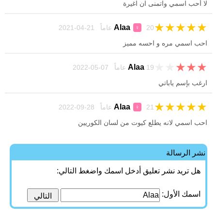
لا أحب اسمي واتمنى ان اغيرة
★
★
★
★
★
Alaa
20 عاماً 21-04-2021
♀
احب اسمي مره و احسه مميز
★
★
★
★
★
Alaa
19 عاماً 07-05-2022
ارغب بإسم ياباتي
★
★
★
★
★
Alaa
21 عاماً 28-09-2022
♀
احب اسمي لانه يطلع كيوت من لسان الكوريين
نشر الرسالة
هل تريد نشر تعليق أدخل اسمك واضغط التالي:
اسمك الأول: