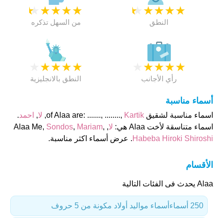
★
★
★
★
★
★
★
★
★
★
النطق
من السهل تذكره
★
★
★
★
★
★
★
★
★
★
رأي الأجانب
النطق بالانجليزية
أسماء مناسبة
اسماء مناسبة لشقيق of Alaa are: ......., ........,
Kartik
,
لا
,
احمد
.
اسماء متناسقة لأخت Alaa هي:
لا
, Alaa Me,
,
Mariam
,
Sondos
Habeba Hiroki Shiroshi
. عرض أسماء اكثر مناسبة.
الأقسام
Alaa يحدث فى الفئات التالية
250 أسماء
أسماء مواليد أولاد مكونة من 5 حروف