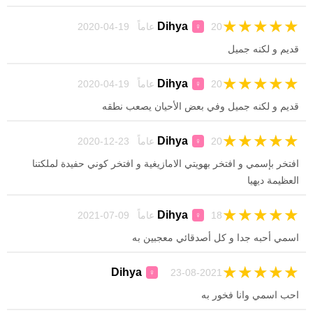
★
★
★
★
★
Dihya
20 عاماً 19-04-2020
♀
قديم و لكنه جميل
★
★
★
★
★
Dihya
20 عاماً 19-04-2020
♀
قديم و لكنه جميل وفي بعض الأحيان يصعب نطقه
★
★
★
★
★
Dihya
20 عاماً 23-12-2020
♀
افتخر بإسمي و افتخر بهويتي الامازيغية و افتخر كوني حفيدة لملكتنا
العظيمة ديهيا
★
★
★
★
★
Dihya
18 عاماً 09-07-2021
♀
اسمي أحبه جدا و كل أصدقائي معجبين به
★
★
★
★
★
Dihya
23-08-2021
♀
احب اسمي وانا فخور به