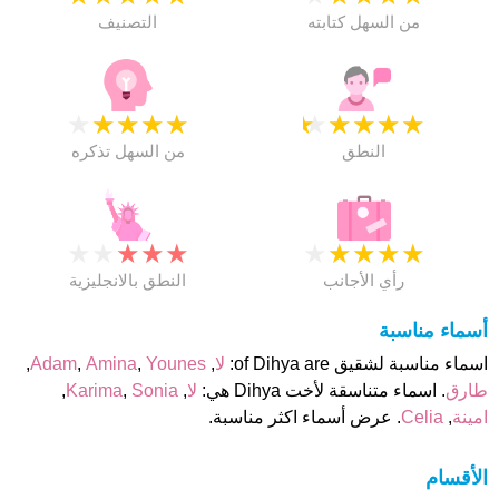
من السهل كتابته
التصنيف
★
★
★
★
★
★
★
★
★
★
النطق
من السهل تذكره
★
★
★
★
★
★
★
★
★
★
رأي الأجانب
النطق بالانجليزية
أسماء مناسبة
اسماء مناسبة لشقيق of Dihya are:
لا
,
Younes
,
Amina
,
Adam
,
طارق
. اسماء متناسقة لأخت Dihya هي:
لا
,
Sonia
,
Karima
,
امينة
,
Celia
. عرض أسماء اكثر مناسبة.
الأقسام