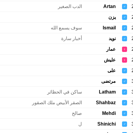
Artan
الدب الصغير
♂
يزن
♂
Ismail
سوف يسمع الله
♂
نويد
أخبار سارة
♂
عمار
♀
عليش
♀
على
♂
مرتضى
♂
Latham
ساكن في الحظائر
♂
Shahbaz
الصقر الأبيض ملك الصقور
♂
Mehdi
صالح
♂
Shinichi
ل
♂