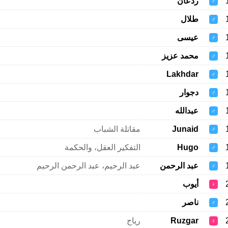
ردعان
♂
طلال
♂
عيسى
♂
محمد عزيز
♂
Lakhdar
♂
دجوار
♂
عبدالله
♂
Junaid
مقاتلة الشباب
♂
Hugo
التفكير العقل، والحكمة
♂
عبد الرحمن
عبد الرحيم، عبد الرحمن الرحيم
♂
أيوب
♀
ناصر
♂
Ruzgar
رياح
♀