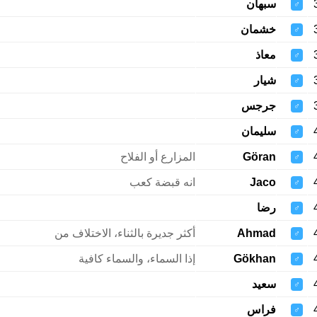
سبهان
♂
خشمان
♂
معاذ
♂
شيار
♂
جرجس
♂
سليمان
♂
Göran
المزارع أو الفلاح
♂
Jaco
انه قبضة كعب
♂
رضا
♂
Ahmad
أكثر جديرة بالثناء، الاختلاف من
♂
Gökhan
إذا السماء، والسماء كافية
♂
سعيد
♂
فراس
♂