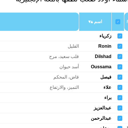
اسم
♂
زكرياء
♂
Ronin
القليل
♂
Dilshad
قلب سعيد، مرح
♂
Oussama
أسد حيوان
♂
فيصل
قاض، المحكم
♂
علاء
التميز، والارتفاع
♂
براء
♂
عبدالعزيز
♂
عبدالرحمن
♂