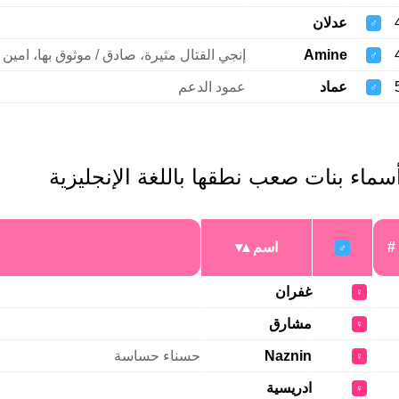
عدلان
♂
Amine
إنجي القتال مثيرة، صادق / موثوق بها، امين
♂
عماد
عمود الدعم
♂
سماء بنات صعب نطقها باللغة الإنجليزية
#
اسم
♂
غفران
♀
مشارق
♀
Naznin
حسناء حساسة
♀
ادريسية
♀