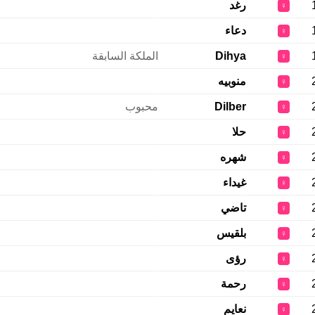
رغد
♀
دعاء
♀
Dihya
الملكة السابقة
♀
منوبيه
♀
Dilber
محبوب
♀
حلا
♀
شهره
♀
غيداء
♀
تاضي
♀
بلقيس
♀
رؤى
♀
رحمة
♀
نعايم
♀