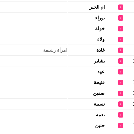
ام الخير
♀
نوراء
♀
خولة
♀
ولاء
♀
غادة
امرأة رشيقة
♀
بشاير
♀
عهد
♀
فتيحة
♀
صفين
♀
نسيبة
♀
نعمة
♀
حنين
♀