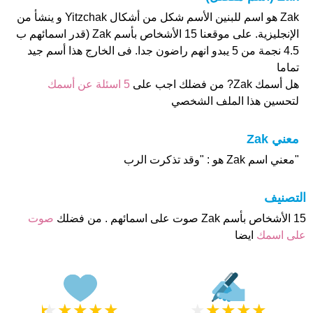
Zak هو اسم للبنين الأسم شكل من أشكال Yitzchak و ينشأ من
الإنجليزية. على موقعنا 15 الأشخاص بأسم Zak (قدر اسمائهم ب
4.5 نجمة من 5 يبدو انهم راضون جدا. فى الخارج هذا أسم جيد
تماما
هل أسمك Zak? من فضلك اجب على
5 اسئلة عن أسمك
لتحسين هذا الملف الشخصي
معني Zak
"معني اسم Zak هو : "وقد تذكرت الرب
التصنيف
15 الأشخاص بأسم Zak صوت على اسمائهم . من فضلك
صوت
على اسمك
ايضا
★
★
★
★
★
★
★
★
★
★