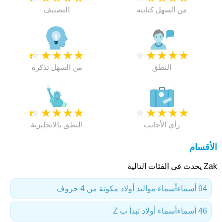
من السهل كتابته
التصنيف
★
★
★
★
★
★
★
★
★
★
النطق
من السهل تذكره
★
★
★
★
★
★
★
★
★
★
رأي الأجانب
النطق بالانجليزية
الأقسام
Zak يحدث فى الفئات التالية
94 أسماء
أسماء مواليد أولاد مكونة من 4 حروف
46 أسماء
أسماء أولاد تبدأ ب Z