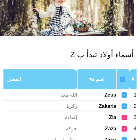
سماء أولاد تبدأ ب Z
اسم
المعنى
♂
Zeus
الله معنا
♂
Zakaria
زكريا
♂
Zia
إضاءة
♀
Zaza
حركة
♀
Zakir
نتذكر بامتنان