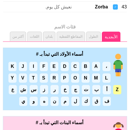
Zorba
نعيش كل يوم.
♂
فئات الاسم
الأبجدية
الطول
المقاطع اللفظية
بلدان
اللغات
أكثر من
أسماء الأولاد التي تبدأ بـ #
K
J
I
F
E
D
C
B
A
،
Y
V
T
S
R
P
O
N
M
L
Z
أ
ب
ت
ج
خ
ر
ز
س
ش
ع
ف
ق
ك
ل
م
ن
ه
و
ي
أسماء البنات التي تبدأ بـ #