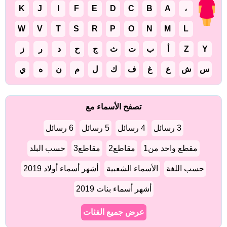
K
J
I
F
E
D
C
B
A
،
W
V
T
S
R
P
O
N
M
L
Y
Z
أ
ب
ت
ث
ج
ح
د
ر
ز
س
ش
ع
غ
ف
ك
ل
م
ن
ه
ي
تصفح الأسماء مع
3 رسائل
4 رسائل
5 رسائل
6 رسائل
مقطع واحد من1
مقاطع2
مقاطع3
حسب البلد
حسب اللغة
الأسماء الشعبية
أشهر أسماء أولاد 2019
أشهر أسماء بنات 2019
عرض جميع الفئات