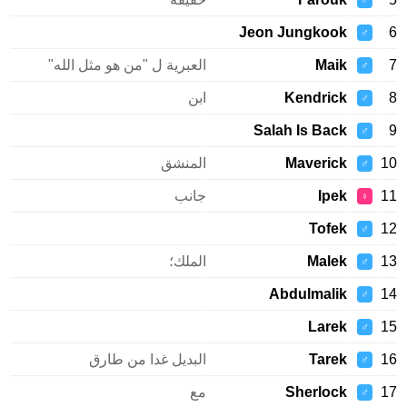
♂
Jeon Jungkook
♂
Maik
العبرية ل "من هو مثل الله"
♂
Kendrick
ابن
♂
Salah Is Back
♂
Maverick
المنشق
♂
Ipek
جانب
♀
Tofek
♂
Malek
الملك؛
♂
Abdulmalik
♂
Larek
♂
Tarek
البديل غدا من طارق
♂
Sherlock
مع
♂