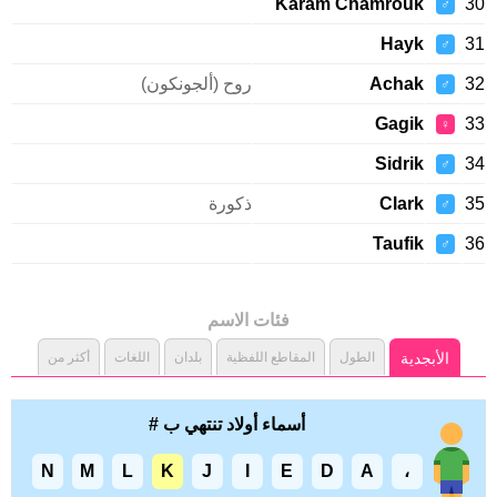
Karam Chamrouk
♂
Hayk
♂
Achak
روح (ألجونكون)
♂
Gagik
♀
Sidrik
♂
Clark
ذكورة
♂
Taufik
♂
فئات الاسم
الأبجدية
الطول
المقاطع اللفظية
بلدان
اللغات
أكثر من
أسماء أولاد تنتهي ب #
N
M
L
K
J
I
E
D
A
،