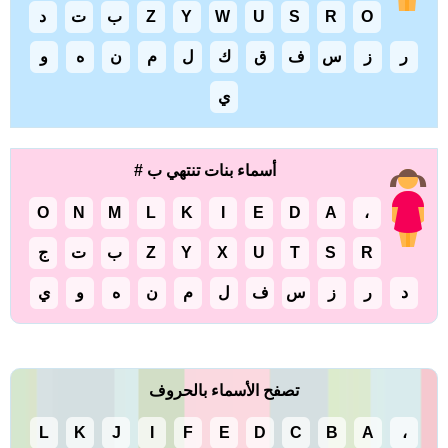
O
R
S
U
W
Y
Z
ب
ت
د
ر
ز
س
ف
ق
ك
ل
م
ن
ه
و
ي
أسماء بنات تنتهي ب #
O
N
M
L
K
I
E
D
A
،
R
S
T
U
X
Y
Z
ب
ت
ج
د
ر
ز
س
ف
ل
م
ن
ه
و
ي
تصفح الأسماء بالحروف
L
K
J
I
F
E
D
C
B
A
،