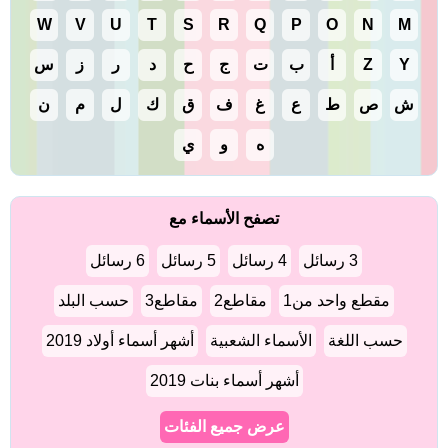
W
V
U
T
S
R
Q
P
O
N
M
Y
Z
أ
ب
ت
ج
ح
د
ر
ز
س
ش
ص
ط
ع
غ
ف
ق
ك
ل
م
ن
ه
و
ي
تصفح الأسماء مع
3 رسائل
4 رسائل
5 رسائل
6 رسائل
مقطع واحد من1
مقاطع2
مقاطع3
حسب البلد
حسب اللغة
الأسماء الشعبية
أشهر أسماء أولاد 2019
أشهر أسماء بنات 2019
عرض جميع الفئات