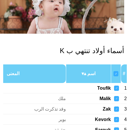
سماء أولاد تنتهي ب K
اسم
المعنى
♂
Toufik
♂
Malik
ملك
♂
Zak
وقد تذكرت الرب
♂
Kevork
بوير
♂
Farouk
حقيقة