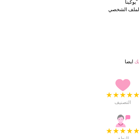
الملف الشخصي
مك
ايضا
★
★
★
★
التصنيف
★
★
★
★
النطق