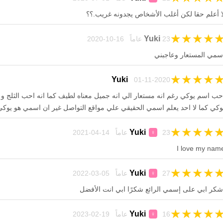
ا أعلم حقا لكن أغلب الأشخاص يجدونه غريب.؟؟
★
★
★
★
Yuki
23 عاماً 16-10-2020
سمي المستعار وعاجبني
★
★
★
★
Yuki
01-11-2020
حب اسم يوكي رغم انه مستعار الي انه جميل معناه لطيف كما انه احب الثلج و
وكي كما لا احد يعلم اسمي الحقيقي علي مواقع التواصل غير ان اسمي هو يوك
★
★
★
★
Yuki
23 عاماً 14-04-2021
♀
I love my nam
★
★
★
★
Yuki
27 عاماً 05-03-2022
♀
شكر ابي على إسمي الرائع شكرًا ابي انت الأفضل
★
★
★
★
Yuki
16 عاماً 19-02-2023
♀