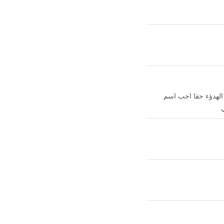
 الهدؤء حقا احب اسم
ي