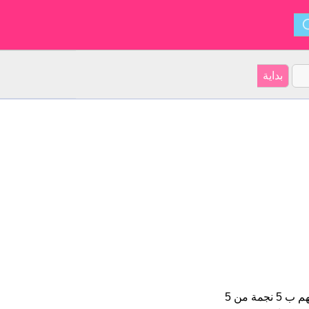
أصل الأسم هو اليابانية على موقعنا 26 الأشخاص بأسم Yuki (قدر اسمائهم ب 5 نجمة من 5