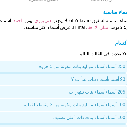
ماء مناسبة
ء مناسبة لشقيق of Yuki are: لا يوجد,
نعم
,
يوري
, يورو,
احمد
 لا يوجد,
ميارا
,
لا
,
هنا
, Hintai. عرض أسماء اكثر مناسبة.
أقسام
 الفئات التالية
250 أسماء
أسماء مواليد بنات مكونة من 5 حروف
93 أسماء
أسماء بنات تبدأ ب Y
205 أسماء
أسماء بنات تنتهي ب I
100 أسماء
أسماء مواليد بنات مكونة من 3 مقاطع لفظية
100 أسماء
أسماء بنات ذات أعلى تصنيف