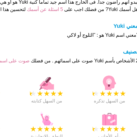
بدو انهم راضون جدا. فى الخارج هذا أسم جيد تماما كنية Yuki هو او هي "يوكينا
 أسمك Yuki? من فضلك اجب على
5 اسئلة عن أسمك
لتحسين هذا 
عني Yuki
عني اسم Yuki هو : "الثلوج أو لاكي
تصنيف
م . من فضلك
صوت على اس
★
★
★
★
★
★
★
★
★
★
★
من السهل تذكره
من السهل كتابته
★
★
★
★
★
★
★
★
★
★
★
رأي الأجانب
النطق بالانجليزية