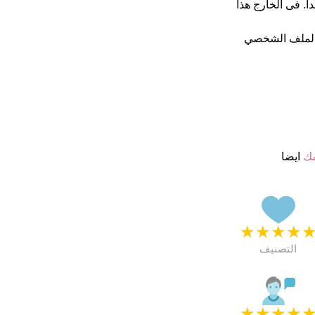
 5 يبدو انهم راضون جدا. فى الخارج هذا
الملف الشخصي
مك
ايضا
★
★
★
★
التصنيف
★
★
★
★