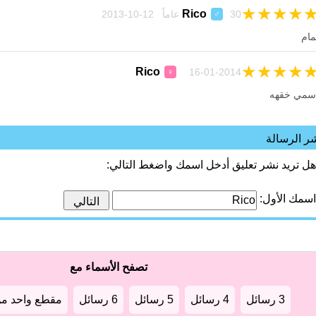
★
★
★
★
Rico
30 عاماً 12-10-2013
♂
مام
★
★
★
★
Rico
16-01-2014
♀
سمي خقهه
ر الرسالة
هل تريد نشر تعليق أدخل اسمك واضغط التالي:
اسمك الأول:
تصفح الأسماء مع
3 رسائل
4 رسائل
5 رسائل
6 رسائل
مقطع واحد من