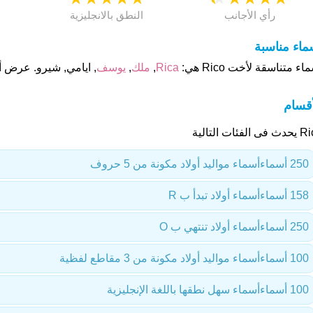
رأي الأجانب
النطق بالانجليزية
ماء مناسبة
اء متناسقة لأخت Rico هي:
Rica
,
ملك
,
يوسف
, ايامي, شيرو. عرض أ
أقسام
 الفئات التالية
250 أسماء
أسماء مواليد أولاد مكونة من 5 حروف
158 أسماء
أسماء أولاد تبدأ ب R
250 أسماء
أسماء أولاد تنتهي ب O
100 أسماء
أسماء مواليد أولاد مكونة من 3 مقاطع لفظية
100 أسماء
أسماء سهل نطقها باللغة الإنجليزية