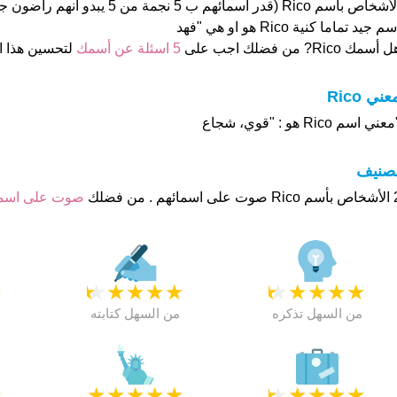
الأشخاص بأسم Rico (قدر اسمائهم ب 5 نجمة من
م جيد تماما كنية Rico هو او هي "فهد
 أسمك Rico? من فضلك اجب على
5 اسئلة عن أسمك
لتحسين هذا 
عني Rico
عني اسم Rico هو : "قوي، شجاع
تصنيف
م . من فضلك
صوت على اس
★
★
★
★
★
★
★
★
★
★
★
من السهل تذكره
من السهل كتابته
★
★
★
★
★
★
★
★
★
★
★