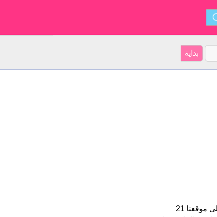
Rico هو اسم للبنين الأسم شكل من أشكال Rik و ينشأ من الأسبانية. على موقعنا 21