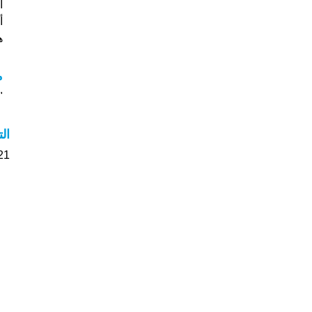
أس
هل
م
"م
ال
21 الأشخاص بأسم Rico صوت على اسمائه