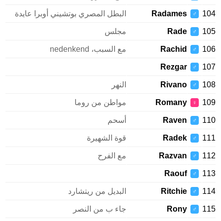
1
Radames
البطل المصري بوتشيني أوبرا عايدة
♂
1
Rade
مجلس
♂
1
Rachid
مع السبب، nedenkend
♂
Rezgar
1
♂
1
Rivano
النهر
♂
1
Romany
مواطن من روما
♀
1
Raven
أسحم
♂
1
Radek
قوة الشهيرة
♂
1
Razvan
مع الفرح
♂
Raouf
1
♂
1
Ritchie
البديل من ريتشارد
♂
1
Rony
جاء ب من النصر
♂