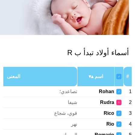
سماء أولاد تبدأ ب R
اسم
المعنى
♂
Rohan
تصاعدي؛
♂
Rudra
شيفا
♀
Rico
قوي، شجاع
♂
Rio
نهر
♂
Romario
الروماني