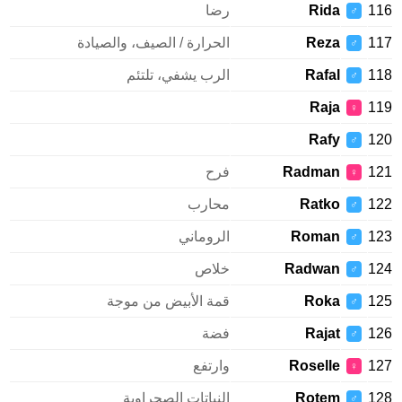
1
Rida
رضا
♂
1
Reza
الحرارة / الصيف، والصيادة
♂
1
Rafal
الرب يشفي، تلتئم
♂
Raja
1
♀
Rafy
1
♂
1
Radman
فرح
♀
1
Ratko
محارب
♂
1
Roman
الروماني
♂
1
Radwan
خلاص
♂
1
Roka
قمة الأبيض من موجة
♂
1
Rajat
فضة
♂
1
Roselle
وارتفع
♀
1
Rotem
النباتات الصحراوية
♂