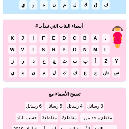
ف
ق
ك
ل
م
ن
ه
و
ي
أسماء البنات التي تبدأ بـ #
K
J
I
F
E
D
C
B
A
،
W
V
T
S
R
P
O
N
M
L
Y
Z
أ
ب
ت
ث
ج
ح
د
ر
ز
س
ش
ع
غ
ف
ك
ل
م
ن
ه
ي
تصفح الأسماء مع
3 رسائل
4 رسائل
5 رسائل
6 رسائل
مقطع واحد من1
مقاطع2
مقاطع3
حسب البلد