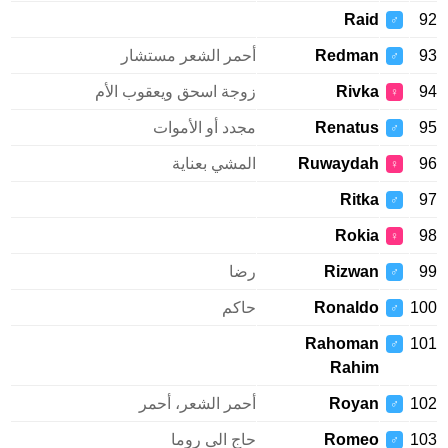
Raid
♂
Redman
أحمر الشعر مستشار
♂
Rivka
زوجة اسحق ويعقوب الأم
♀
Renatus
مجدد أو الأموات
♂
Ruwaydah
المشي بعناية
♀
Ritka
♂
Rokia
♀
Rizwan
رضا
♂
1
Ronaldo
حاكم
♂
Rahoman
1
♂
Rahim
1
Royan
أحمر الشعر، أحمر
♂
1
Romeo
حاج الى روما
♂