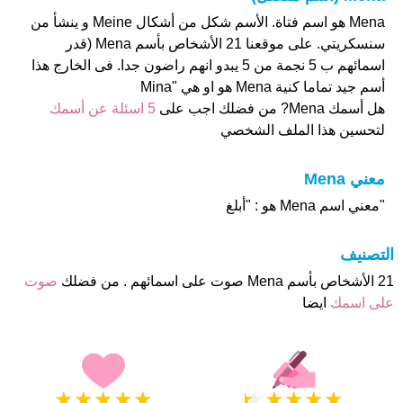
Mena هو اسم فتاة. الأسم شكل من أشكال Meine و ينشأ من
سنسكريتي. على موقعنا 21 الأشخاص بأسم Mena (قدر
اسمائهم ب 5 نجمة من 5 يبدو انهم راضون جدا. فى الخارج هذا
أسم جيد تماما كنية Mena هو او هي "Mina
هل أسمك Mena? من فضلك اجب على
5 اسئلة عن أسمك
لتحسين هذا الملف الشخصي
معني Mena
"معني اسم Mena هو : "أبلغ
التصنيف
21 الأشخاص بأسم Mena صوت على اسمائهم . من فضلك
صوت
على اسمك
ايضا
★
★
★
★
★
★
★
★
★
★