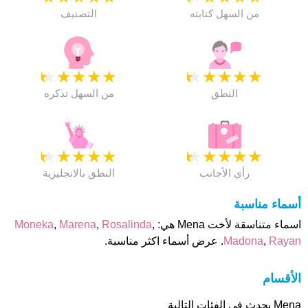
من السهل كتابته
التصنيف
★
★
★
★
★
★
★
★
★
★
النطق
من السهل تذكره
★
★
★
★
★
★
★
★
★
★
رأي الأجانب
النطق بالانجليزية
أسماء مناسبة
اسماء متناسقة لأخت Mena هي:
,
Rosalinda
,
Marena
,
Moneka
Rayan
,
Madona
. عرض أسماء اكثر مناسبة.
الأقسام
Mena يحدث فى الفئات التالية