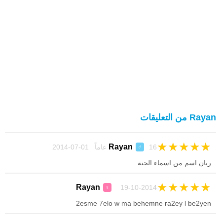
Rayan من التعليقات
★
★
★
★
★
Rayan
16 عاماً 01-07-2014
♂
ريان اسم من اسماء الجنة
★
★
★
★
★
Rayan
19-10-2014
♀
2esme 7elo w ma behemne ra2ey l be2yen