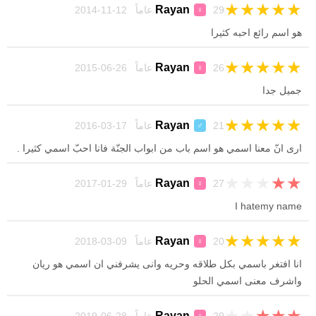
★
★
★
★
★
Rayan
29 عاماً 12-11-2014
♀
هو اسم رائع احبه كثيرا
★
★
★
★
★
Rayan
26 عاماً 26-06-2015
♀
جميل جدا
★
★
★
★
★
Rayan
21 عاماً 17-03-2016
♂
ارى انّ معنا اسمي هو اسم باب من ابواب الجنّة فانا احبّ اسمي كثيرا .
★
★
★
★
★
Rayan
27 عاماً 29-01-2017
♀
I hatemy name
★
★
★
★
★
Rayan
20 عاماً 09-03-2018
♀
انا افتغر باسمي بكل طلاقه وحريه وانى يشرفني ان اسمي هو ريان
واشرف معنى اسمي الحلو
★
★
★
★
★
Rayan