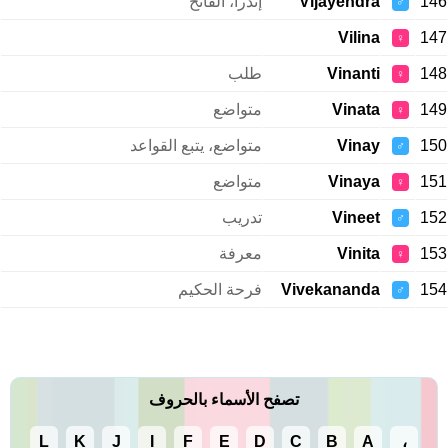
146
Vijayendra
إندرا، الفاتح
♂
Vilina
147
♀
148
Vinanti
طلب
♀
149
Vinata
متواضع
♀
150
Vinay
متواضع، يتبع القواعد
♂
151
Vinaya
متواضع
♀
152
Vineet
تدريب
♂
153
Vinita
معرفة
♀
154
Vivekananda
فرحة الحكيم
♂
تصفح الأسماء بالحروف
L
K
J
I
F
E
D
C
B
A
،