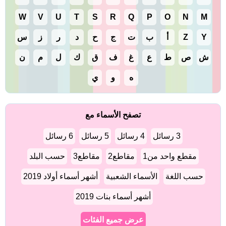
W
V
U
T
S
R
Q
P
O
N
M
Y
Z
أ
ب
ت
ج
ح
د
ر
ز
س
ش
ص
ط
ع
غ
ف
ق
ك
ل
م
ن
ه
و
ي
تصفح الأسماء مع
3 رسائل
4 رسائل
5 رسائل
6 رسائل
مقطع واحد من1
مقاطع2
مقاطع3
حسب البلد
حسب اللغة
الأسماء الشعبية
أشهر أسماء أولاد 2019
أشهر أسماء بنات 2019
عرض جميع الفئات