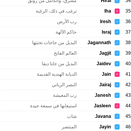
34
Hiral
مشرق، والكامل من رونق
♂
35
Iha
ترغب في ذلك، الرغبة
♀
36
Iresh
رب الأرض
♂
37
Israj
حاكم الآلهة
♂
38
Jagannath
البديل من جاجات نحتتها
♂
39
Jagjit
العالم الفاتح
♂
40
Jaidev
البديل من جايا ديفا
♂
41
Jain
الديانة الهندية القديمة
♀
42
Jairaj
النصر الرباني
♂
43
Janesh
رب المعيشة
♂
44
Jasleen
استيعابها في سمعة جيدة
♀
45
Javana
شاب
♂
46
Jayin
المنتصر
♂