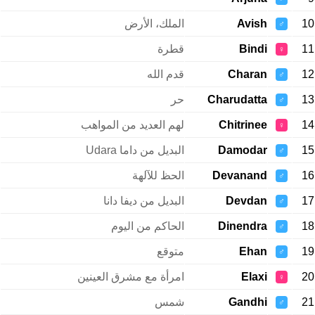
10
Avish
الملك، الأرض
♂
11
Bindi
قطرة
♀
12
Charan
قدم الله
♂
13
Charudatta
حر
♂
14
Chitrinee
لهم العديد من المواهب
♀
15
Damodar
البديل من داما Udara
♂
16
Devanand
الحظ للآلهة
♂
17
Devdan
البديل من ديفا دانا
♂
18
Dinendra
الحاكم من اليوم
♂
19
Ehan
متوقع
♂
20
Elaxi
امرأة مع مشرق العينين
♀
21
Gandhi
شمس
♂