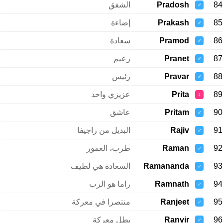
84
Pradosh
الشفق
♂
85
Prakash
إضاءة
♂
86
Pramod
سعادة
♂
87
Pranet
زعيم
♂
88
Pravar
رئيس
♂
89
Prita
عزيزي واحد
♀
90
Pritam
عاشق
♂
91
Rajiv
البديل من راجيفا
♂
92
Raman
طرب، العمور
♂
93
Ramananda
السعادة هي لطيف
♂
94
Ramnath
راما هو الرب
♂
95
Ranjeet
منتصرا في معركة
♂
96
Ranvir
بطل معركة
♂