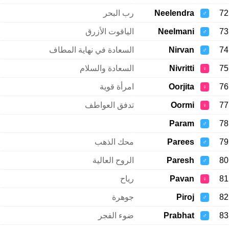
72
Neelendra
رب البحر
♂
73
Neelmani
الياقوت الأزرق
♂
74
Nirvan
السعادة في نهاية المطاف
♂
75
Nivritti
السعادة والسلام
♀
76
Oorjita
امرأة قوية
♀
77
Oormi
تدفق العواطف
♀
Param
78
♂
79
Parees
محك الذهب
♂
80
Paresh
الروح العالية
♂
81
Pavan
رياح
♀
82
Piroj
جوهرة
♂
83
Prabhat
ضوء الفجر
♂