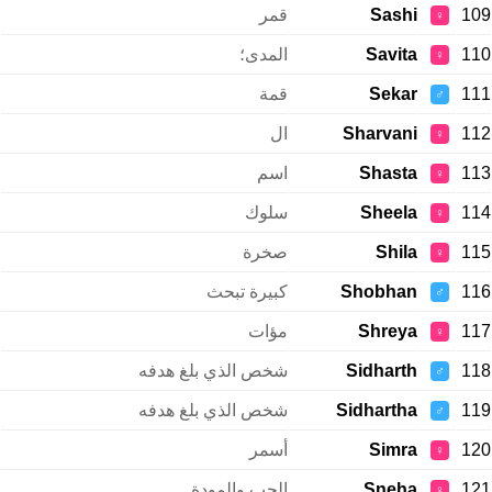
109
Sashi
قمر
♀
110
Savita
المدى؛
♀
111
Sekar
قمة
♂
112
Sharvani
ال
♀
113
Shasta
اسم
♀
114
Sheela
سلوك
♀
115
Shila
صخرة
♀
116
Shobhan
كبيرة تبحث
♂
117
Shreya
مؤات
♀
118
Sidharth
شخص الذي بلغ هدفه
♂
119
Sidhartha
شخص الذي بلغ هدفه
♂
120
Simra
أسمر
♀
121
Sneha
الحب والمودة
♀