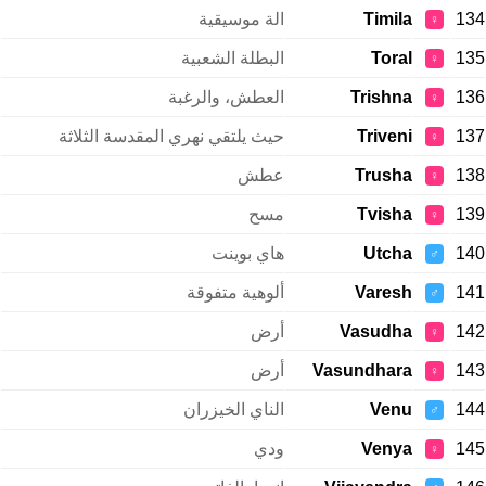
134
Timila
الة موسيقية
♀
135
Toral
البطلة الشعبية
♀
136
Trishna
العطش، والرغبة
♀
137
Triveni
حيث يلتقي نهري المقدسة الثلاثة
♀
138
Trusha
عطش
♀
139
Tvisha
مسح
♀
140
Utcha
هاي بوينت
♂
141
Varesh
ألوهية متفوقة
♂
142
Vasudha
أرض
♀
143
Vasundhara
أرض
♀
144
Venu
الناي الخيزران
♂
145
Venya
ودي
♀