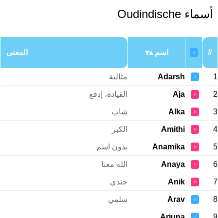
أسماء Oudindische
#
اسم
المعنى
♂
1
Adarsh
مثالية
♂
2
Aja
القيادة، إدفع
♀
3
Alka
شاب
♀
4
Amithi
الكبر
♀
5
Anamika
بدون اسم
♀
6
Anaya
الله معنا
♀
7
Anik
جندي
♀
8
Arav
سلمي
♂
Arjuna
9
♂