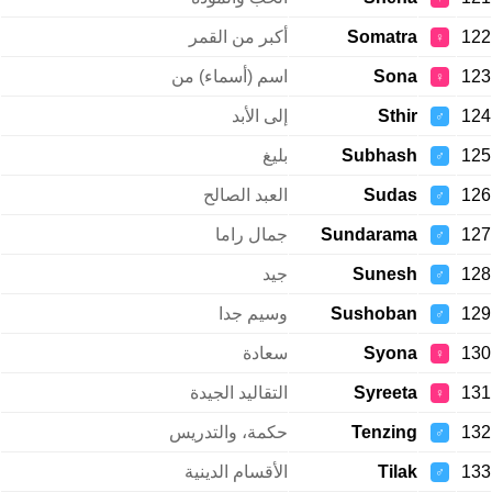
122
Somatra
أكبر من القمر
♀
123
Sona
اسم (أسماء) من
♀
124
Sthir
إلى الأبد
♂
125
Subhash
بليغ
♂
126
Sudas
العبد الصالح
♂
127
Sundarama
جمال راما
♂
128
Sunesh
جيد
♂
129
Sushoban
وسيم جدا
♂
130
Syona
سعادة
♀
131
Syreeta
التقاليد الجيدة
♀
132
Tenzing
حكمة، والتدريس
♂
133
Tilak
الأقسام الدينية
♂