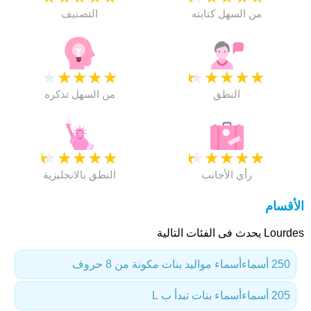
من السهل كتابته
التصنيف
★
★
★
★
★
★
★
★
★
★
النطق
من السهل تذكره
★
★
★
★
★
★
★
★
★
★
رأي الأجانب
النطق بالانجليزية
الأقسام
Lourdes يحدث فى الفئات التالية
250 أسماء
أسماء مواليد بنات مكونة من 8 حروف
205 أسماء
أسماء بنات تبدأ ب L