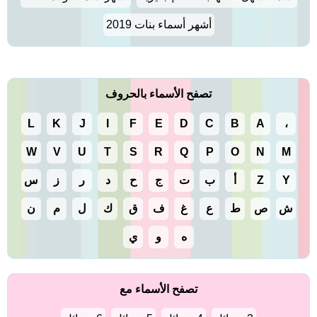
أشهر أسماء بنات 2019
تصفح الأسماء بالحروف
L
K
J
I
F
E
D
C
B
A
،
W
V
U
T
S
R
Q
P
O
N
M
Y
Z
أ
ب
ت
ج
ح
د
ر
ز
س
ش
ص
ط
ع
غ
ف
ق
ك
ل
م
ن
ه
و
ي
تصفح الأسماء مع