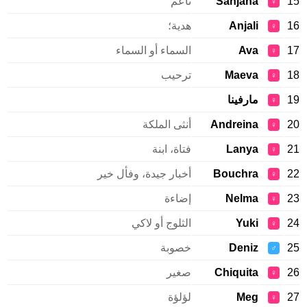
15
Sanjana
ناعم
♀
16
Anjali
هدية؛
♀
17
Ava
السماء أو السماء
♀
18
Maeva
ترحيب
♀
19
مارفينا
♀
20
Andreina
أنثى الملكة
♀
21
Lanya
فتاة، ابنة
♀
22
Bouchra
أخبار جيدة، وفأل خير
♀
23
Nelma
إضاءة
♀
24
Yuki
الثلوج أو لاكي
♀
25
Deniz
خصوبة
♂
26
Chiquita
صغير
♀
27
Meg
لؤلؤة
♀