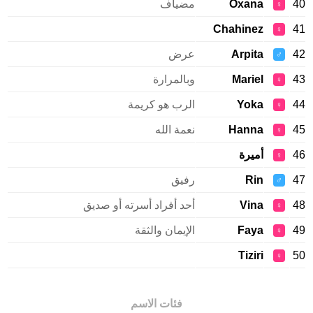
40
Oxana
مضياف
♀
Chahinez
41
♀
42
Arpita
عرض
♂
43
Mariel
وبالمرارة
♀
44
Yoka
الرب هو كريمة
♀
45
Hanna
نعمة الله
♀
46
أميرة
♀
47
Rin
رفيق
♂
48
Vina
أحد أفراد أسرته أو صديق
♀
49
Faya
الإيمان والثقة
♀
Tiziri
50
♀
فئات الاسم