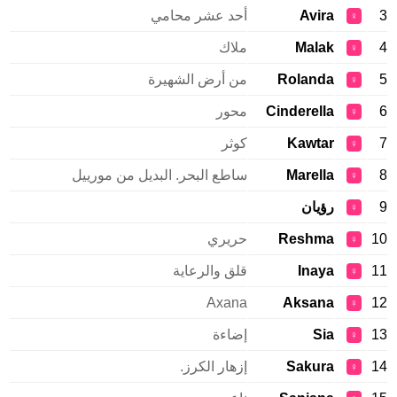
3
Avira
أحد عشر محامي
♀
4
Malak
ملاك
♀
5
Rolanda
من أرض الشهيرة
♀
6
Cinderella
محور
♀
7
Kawtar
كوثر
♀
8
Marella
ساطع البحر. البديل من مورييل
♀
9
رؤيان
♀
10
Reshma
حريري
♀
11
Inaya
قلق والرعاية
♀
Axana
Aksana
12
♀
13
Sia
إضاءة
♀
14
Sakura
إزهار الكرز.
♀