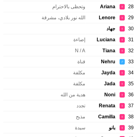
28
Ariana
وتحظى بالاحترام
♀
29
Lenore
الله نور بلادي، مشرقة
♀
30
جهاد
♀
31
Luciana
إضاءة
♀
N / A
Tiana
32
♀
33
Nehru
قناة
♂
34
Jayda
مكلفة
♀
35
Jada
مكلفة
♀
36
Noni
هدية من الله
♀
37
Renata
تجدد
♀
38
Camilla
مذبح
♀
39
بانو
سيدة
♀