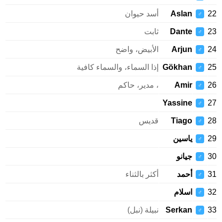
22
Aslan
أسد حيوان
♂
23
Dante
ثابت
♂
24
Arjun
الأبيض، واضح
♂
25
Gökhan
إذا السماء، والسماء كافية
♂
26
Amir
، مدير، حاكم
♂
Yassine
27
♂
28
Tiago
قديس
♂
29
ياسين
♂
30
جيانو
♂
31
أحمد
أكثر بالثناء
♂
32
اسلام
♂
33
Serkan
نبيلة (نبل)
♂