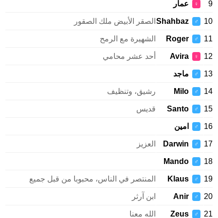
9
عمار
♀
10
Shahbaz
الصقر الأبيض ملك الصقور
♂
11
Roger
الشهيرة مع الرمح
♂
12
Avira
أحد عشر محامي
♀
13
ماجد
♂
14
Milo
رشيق، وتنظيف
♂
15
Santo
قديس
♂
16
امين
♂
17
Darwin
العزيز
♂
Mando
18
♂
19
Klaus
المنتصر في الناس، محبوبا من قبل جميع
♂
20
Anir
ابن آرثر
♂
21
Zeus
الله معنا
♂