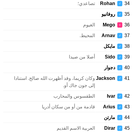
34
Rohan
تصاعدي؛
♂
35
روفانيو
♂
36
Mego
الغيوم
♀
37
Arnav
المحيط.
♂
38
مايكل
♂
39
Sido
أصلا من صيدا
♂
40
دجوار
♂
41
Jackson
وكان كريما، وقد أظهرت الله صالح. استنادا
♂
إلى جون جاك أو.
42
Ivar
الطقسوس والمحارب
♂
43
Arius
قادمة من أو من سكان أدريا
♂
44
مارتن
♂
45
Dirar
العربية الاسم القديم
♂