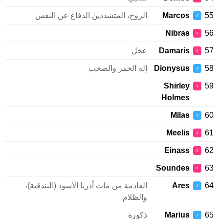
Marcos
الروح، المتشددين الدفاع عن النفس
♂
Nibras
♀
Damaris
عجل
♀
Dionysus
إله الخمر والصخب
♂
Shirley
♀
Holmes
Milas
♂
Meelis
♀
Einass
♀
Soundes
♀
Ares
القادمة من مات أدريا الأسود (البندقية)،
♂
والظلام
Marius
ذكورة
♂