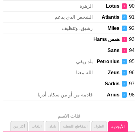
Lotus
الزهرة
♀
Atlantis
الشخص الذي يدعم
♂
Miles
رشيق، وتنظيف
♂
همس Hams
♀
Sans
♀
Petronius
بلد ريفي
♂
Zeus
الله معنا
♂
Sarkis
♂
Arius
قادمة من أو من سكان أدريا
♂
فئات الاسم
الأبجدية
الطول
المقاطع اللفظية
بلدان
اللغات
أكثر من