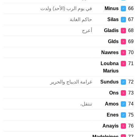
Minus
في يوم الرب (الأحد) ولدت
♂
Silas
حاكم الغابة
♂
Gladis
أعرج
♀
Glds
♀
Nawres
♀
Loubna
♀
Marius
Sundus
غرامة الديباج والحرير
♂
Ons
♀
Amos
تنتقل،
♂
Enes
♂
Anayis
♀
Madeleines