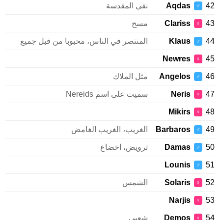
Aqdas
نقي المقدسة
♂
Clariss
مسح
♀
Klaus
المنتصر في الناس، محبوبا من قبل جميع
♂
Newres
♀
Angelos
مثل الملاك
♂
Neris
سميت على اسم Nereids
♀
Mikirs
♀
Barbaros
الغريب، الغريب الغامض
♂
Damas
ترويض، اخضاع
♂
Lounis
♂
Solaris
الشمس
♀
Narjis
♀
Demos
شعبي
♀