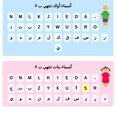
أسماء أولاد تنتهي ب #
N
M
L
K
J
I
E
D
A
،
O
R
S
U
W
Y
Z
ب
ت
د
ر
ز
س
ف
ق
ك
ل
م
ن
ه
و
ي
أسماء بنات تنتهي ب #
O
N
M
L
K
I
E
D
A
،
R
S
T
U
X
Y
Z
ب
ت
ج
د
ر
ز
س
ف
ل
م
ن
ه
و
ي