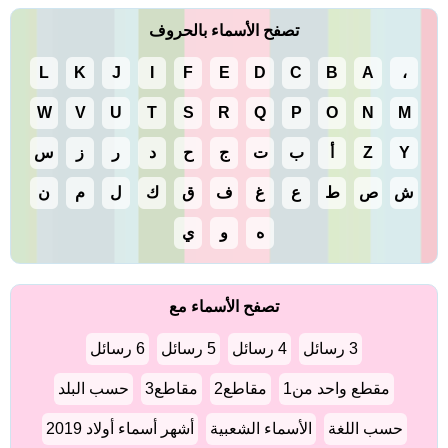
تصفح الأسماء بالحروف
L
K
J
I
F
E
D
C
B
A
،
W
V
U
T
S
R
Q
P
O
N
M
Y
Z
أ
ب
ت
ج
ح
د
ر
ز
س
ش
ص
ط
ع
غ
ف
ق
ك
ل
م
ن
ه
و
ي
تصفح الأسماء مع
3 رسائل
4 رسائل
5 رسائل
6 رسائل
مقطع واحد من1
مقاطع2
مقاطع3
حسب البلد
حسب اللغة
الأسماء الشعبية
أشهر أسماء أولاد 2019