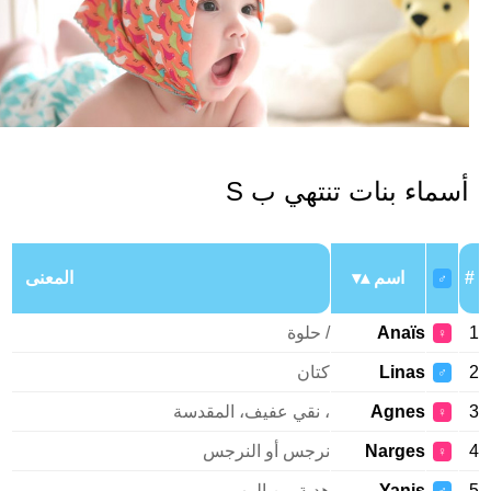
سماء بنات تنتهي ب S
اسم
المعنى
♂
Anaïs
/ حلوة
♀
Linas
كتان
♂
Agnes
، نقي عفيف، المقدسة
♀
Narges
نرجس أو النرجس
♀
Yanis
هدية من الرب