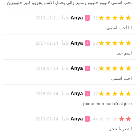
نحب اسمي لانووو حلووو ومميز والي يحمل الاسم يجووو كتير حلوووين
★
★
★
★
★
Anya
31 عاماً 21-11-2016
♀
انا أحب اسمي
★
★
★
★
★
Anya
23 عاماً 24-01-2017
♀
اسم جيد
★
★
★
★
★
Anya
17 عاماً 14-03-2018
♀
احب اسمى
★
★
★
★
★
Anya
17 عاماً 14-03-2018
♀
j'aime mon non c'est jolie
★
★
★
★
★
Anya
44 عاماً 14-02-2019
♀
اشعر بألخجل