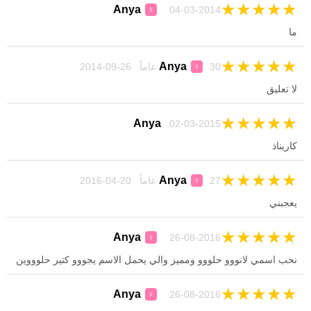
★
★
★
★
★
Anya
04-03-2014
♀
ما
★
★
★
★
★
Anya
30 عاماً 26-09-2014
♀
لا‏ ‏تعليق
★
★
★
★
★
Anya
02-03-2015
كاريناذ
★
★
★
★
★
Anya
27 عاماً 20-04-2016
♀
يعجبني
★
★
★
★
★
Anya
26-08-2016
♀
نحب اسمي لانووو حلووو ومميز والي يحمل الاسم يجووو كتير حلوووين
★
★
★
★
★
Anya
26-08-2016
♀