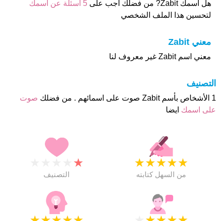
هل أسمك Zabit? من فضلك اجب على
5 اسئلة عن أسمك
لتحسين هذا الملف الشخصي
معني Zabit
معني اسم Zabit غير معروف لنا
التصنيف
1 الأشخاص بأسم Zabit صوت على اسمائهم . من فضلك
صوت
على اسمك
ايضا
★
★
★
★
★
★
★
★
★
★
من السهل كتابته
التصنيف
★
★
★
★
★
★
★
★
★
★