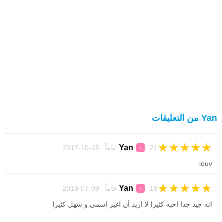
Yan من التعليقات
★
★
★
★
★
Yan
21 عاماً 15-10-2017
♀
louv
★
★
★
★
★
Yan
19 عاماً 09-07-2019
♀
انه جيد جدا احبه كثيرا لا اريد أن اغير اسمي و سهل كثيرا