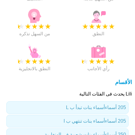
★
★
★
★
★
★
★
★
★
★
النطق
من السهل تذكره
★
★
★
★
★
★
★
★
★
★
رأي الأجانب
النطق بالانجليزية
الأقسام
Lili يحدث فى الفئات التالية
205 أسماء
أسماء بنات تبدأ ب L
205 أسماء
أسماء بنات تنتهي ب I
250 أسماء
أسماء بنات شعبية في الهنغارية