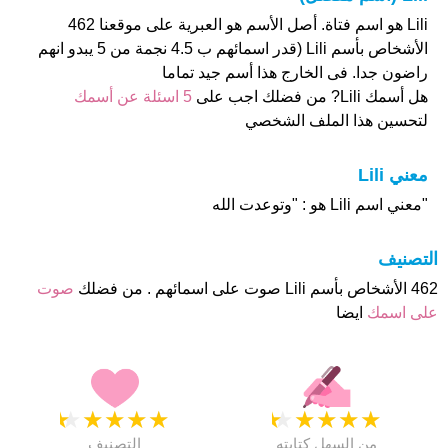
Lili هو اسم فتاة. أصل الأسم هو العبرية على موقعنا 462
الأشخاص بأسم Lili (قدر اسمائهم ب 4.5 نجمة من 5 يبدو انهم
راضون جدا. فى الخارج هذا أسم جيد تماما
هل أسمك Lili? من فضلك اجب على
5 اسئلة عن أسمك
لتحسين هذا الملف الشخصي
معني Lili
"معني اسم Lili هو : "وتوعدت الله
التصنيف
462 الأشخاص بأسم Lili صوت على اسمائهم . من فضلك
صوت
على اسمك
ايضا
★
★
★
★
★
★
★
★
★
★
من السهل كتابته
التصنيف