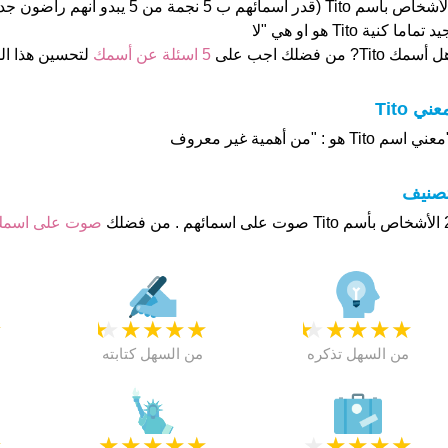
الأشخاص بأسم Tito (قدر اسمائهم ب 5 نجمة م
د تماما كنية Tito هو او هي "لا
 أسمك Tito? من فضلك اجب على
5 اسئلة عن أسمك
لتحسين هذا ا
عني Tito
عني اسم Tito هو : "من أهمية غير معروف
تصنيف
م . من فضلك
صوت على اسم
★
★
★
★
★
★
★
★
★
★
★
من السهل تذكره
من السهل كتابته
★
★
★
★
★
★
★
★
★
★
★