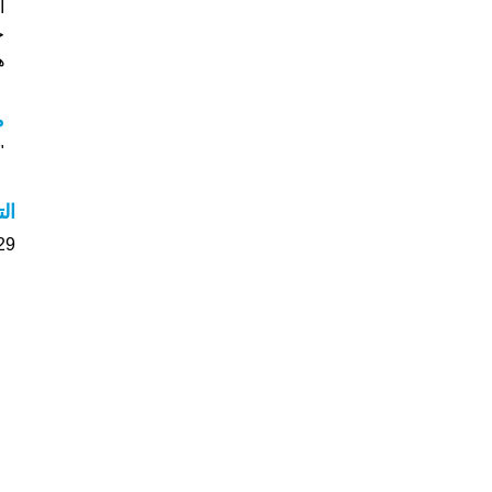
جي
هل
م
"م
ال
29 الأشخاص بأسم Tito صوت على اسمائه