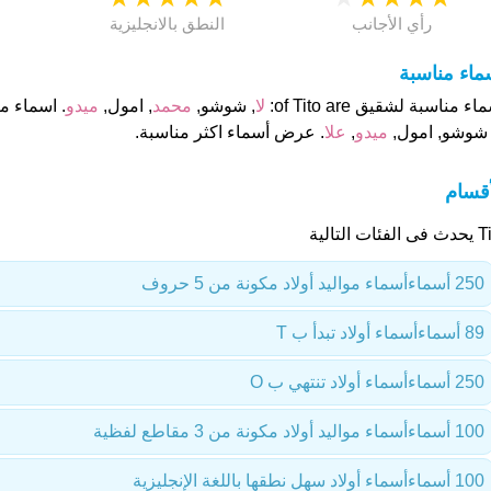
رأي الأجانب
النطق بالانجليزية
ماء مناسبة
اء مناسبة لشقيق of Tito are:
لا
, شوشو,
محمد
, امول,
ميدو
. اسماء متنا
 شوشو, امول,
ميدو
,
علا
. عرض أسماء اكثر مناسبة.
أقسام
فئات التالية
250 أسماء
أسماء مواليد أولاد مكونة من 5 حروف
89 أسماء
أسماء أولاد تبدأ ب T
250 أسماء
أسماء أولاد تنتهي ب O
100 أسماء
أسماء مواليد أولاد مكونة من 3 مقاطع لفظية
100 أسماء
أسماء أولاد سهل نطقها باللغة الإنجليزية