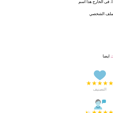
ن 5 يبدو انهم راضون جدا. فى الخارج هذا أسم
لملف الشخصي
ك
ايضا
★
★
★
★
التصنيف
★
★
★
★