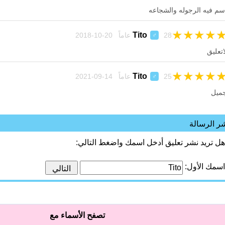
سم فيه الرجوله والشجاعه
★
★
★
★
Tito
28 عاماً 20-10-2018
♂
اتعليق
★
★
★
★
Tito
25 عاماً 14-09-2021
♂
ميل
ر الرسالة
هل تريد نشر تعليق أدخل اسمك واضغط التالي:
اسمك الأول:
تصفح الأسماء مع