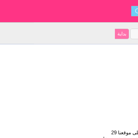
Tito هو اسم للبنين الأسم شكل من أشكال Titus و ينشأ من الإيطالي. على موقعنا 29