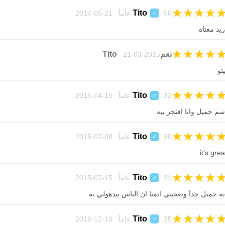
★
★
★
★
Tito
50 عاماً 21-05-2014
♂
ريد معناه
★
★
★
★
نعمTito
21-03-2015
يتو
★
★
★
★
Tito
32 عاماً 15-04-2015
♂
سم جميل وانا افتخر بيه
★
★
★
★
Tito
30 عاماً 08-07-2015
♂
it's grea
★
★
★
★
Tito
31 عاماً 15-07-2015
♂
نه جميل جدآ ويعجبني اتمنا ان الناس يندهولي به
★
★
★
★
Tito
25 عاماً 10-12-2016
♂