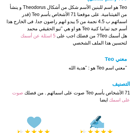
Teo هو اسم للبنين الأسم شكل من أشكال Theodorus و ينشأ
من الفيتنامية. على موقعنا 71 الأشخاص بأسم Teo (قدر
اسمائهم ب 4.5 نجمة من 5 يبدو انهم راضون جدا. فى الخارج هذا
أسم جيد تماما كنية Teo هو او هي "تيو الحقيقي محمد
هل أسمك Teo? من فضلك اجب على
5 اسئلة عن أسمك
لتحسين هذا الملف الشخصي
معني Teo
"معني اسم Teo هو : "هدية الله
التصنيف
71 الأشخاص بأسم Teo صوت على اسمائهم . من فضلك
صوت
على اسمك
ايضا
★
★
★
★
★
★
★
★
★
★