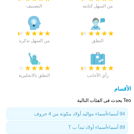
من السهل كتابته
التصنيف
★
★
★
★
★
★
★
★
★
★
النطق
من السهل تذكره
★
★
★
★
★
★
★
★
★
★
رأي الأجانب
النطق بالانجليزية
الأقسام
Teo يحدث فى الفئات التالية
94 أسماء
أسماء مواليد أولاد مكونة من 4 حروف
89 أسماء
أسماء أولاد تبدأ ب T