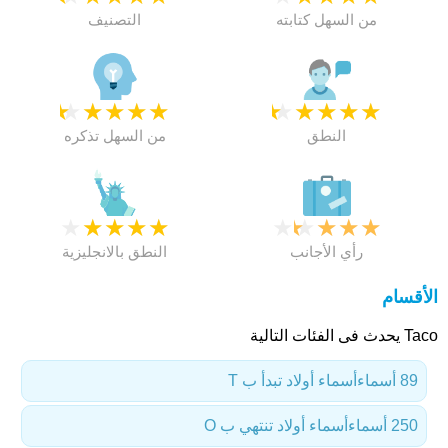
من السهل كتابته
التصنيف
★
★
★
★
★
★
★
★
★
★
النطق
من السهل تذكره
★
★
★
★
★
★
★
★
★
★
رأي الأجانب
النطق بالانجليزية
الأقسام
Taco يحدث فى الفئات التالية
89 أسماء
أسماء أولاد تبدأ ب T
250 أسماء
أسماء أولاد تنتهي ب O