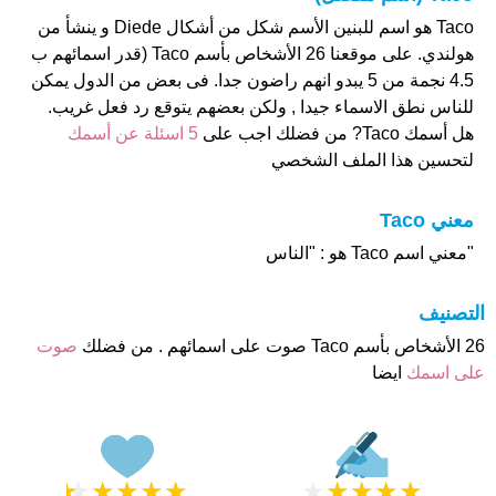
Taco هو اسم للبنين الأسم شكل من أشكال Diede و ينشأ من
هولندي. على موقعنا 26 الأشخاص بأسم Taco (قدر اسمائهم ب
4.5 نجمة من 5 يبدو انهم راضون جدا. فى بعض من الدول يمكن
للناس نطق الاسماء جيدا , ولكن بعضهم يتوقع رد فعل غريب.
هل أسمك Taco? من فضلك اجب على
5 اسئلة عن أسمك
لتحسين هذا الملف الشخصي
معني Taco
"معني اسم Taco هو : "الناس
التصنيف
26 الأشخاص بأسم Taco صوت على اسمائهم . من فضلك
صوت
على اسمك
ايضا
★
★
★
★
★
★
★
★
★
★