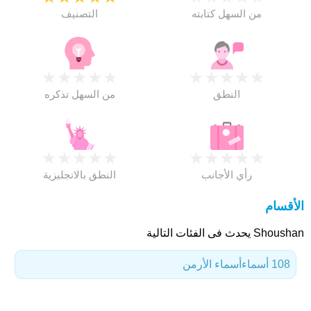
من السهل كتابته
التصنيف
★
★
★
★
★
★
★
★
★
★
النطق
من السهل تذكره
★
★
★
★
★
★
★
★
★
★
رأي الأجانب
النطق بالانجليزية
الأقسام
Shoushan يحدث فى الفئات التالية
108 أسماء
أسماء الأرمن