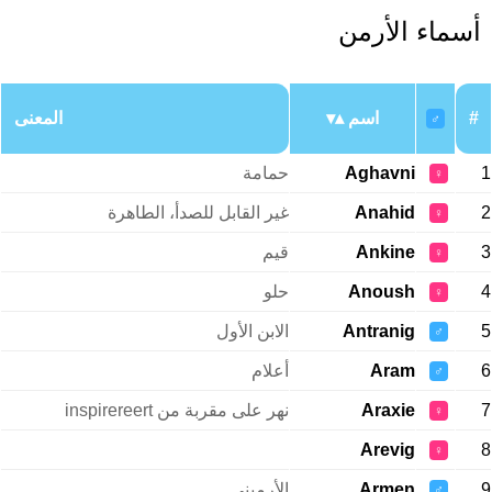
أسماء الأرمن
#
اسم
المعنى
♂
1
Aghavni
حمامة
♀
2
Anahid
غير القابل للصدأ، الطاهرة
♀
3
Ankine
قيم
♀
4
Anoush
حلو
♀
5
Antranig
الابن الأول
♂
6
Aram
أعلام
♂
7
Araxie
نهر على مقربة من inspirereert
♀
Arevig
8
♀
9
Armen
الأرميني
♂