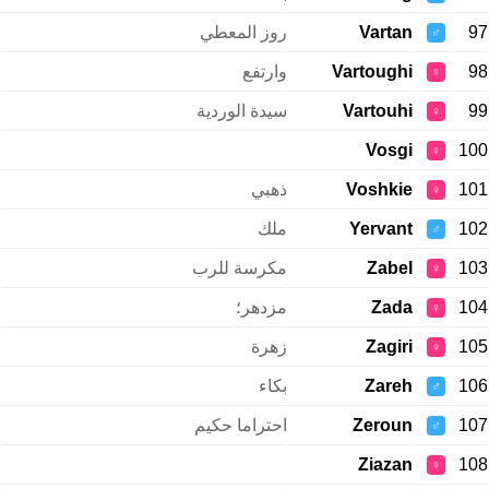
97
Vartan
روز المعطي
♂
98
Vartoughi
وارتفع
♀
99
Vartouhi
سيدة الوردية
♀
Vosgi
100
♀
101
Voshkie
ذهبي
♀
102
Yervant
ملك
♂
103
Zabel
مكرسة للرب
♀
104
Zada
مزدهر؛
♀
105
Zagiri
زهرة
♀
106
Zareh
بكاء
♂
107
Zeroun
احتراما حكيم
♂
Ziazan
108
♀