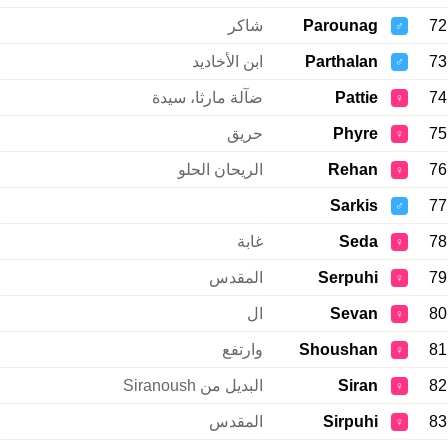
72
Parounag
شاكر
♂
73
Parthalan
ابن الأخاديد
♂
74
Pattie
ضآلة مارثا، سيدة
♀
75
Phyre
حريق
♀
76
Rehan
الريحان الحلو
♀
Sarkis
77
♂
78
Seda
غابة
♀
79
Serpuhi
المقدس
♀
80
Sevan
ال
♀
81
Shoushan
وارتفع
♀
82
Siran
البديل من Siranoush
♀
83
Sirpuhi
المقدس
♀