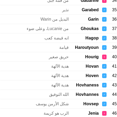
34
Gadarine
من قمة جبل
♀
35
Garabed
نذير
♂
36
Garin
البديل من Warin
♂
37
Ghoukas
من Lucanie، وعلى ضوء
♂
38
Hagop
انه قبضة كعب
♂
39
Haroutyoun
قيامة
♂
40
Hourig
حريق صغير
♀
41
Hovan
هدية الآلهة
♂
42
Hoven
هدية الآلهة
♂
43
Hovhaness
هدية الآلهة
♂
44
Hovhannes
الله التوفيق
♂
45
Hovsep
شكل الأرمن يوسف
♂
46
Jenia
الرب هو كريمة
♀