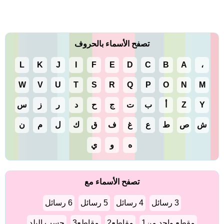
تصفح الأسماء بالحروف
L
K
J
I
F
E
D
C
B
A
،
W
V
U
T
S
R
Q
P
O
N
M
Y
Z
أ
ب
ت
ج
ح
د
ر
ز
س
ش
ص
ط
ع
غ
ف
ق
ك
ل
م
ن
ه
و
ي
تصفح الأسماء مع
3 رسائل
4 رسائل
5 رسائل
6 رسائل
مقطع واحد من1
مقاطع2
مقاطع3
حسب البلد