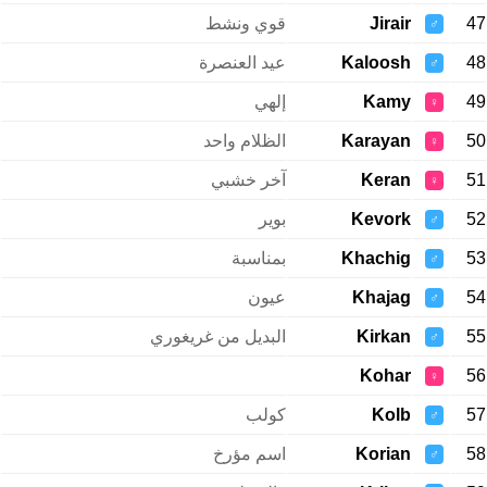
47
Jirair
قوي ونشط
♂
48
Kaloosh
عيد العنصرة
♂
49
Kamy
إلهي
♀
50
Karayan
الظلام واحد
♀
51
Keran
آخر خشبي
♀
52
Kevork
بوير
♂
53
Khachig
بمناسبة
♂
54
Khajag
عيون
♂
55
Kirkan
البديل من غريغوري
♂
Kohar
56
♀
57
Kolb
كولب
♂
58
Korian
اسم مؤرخ
♂