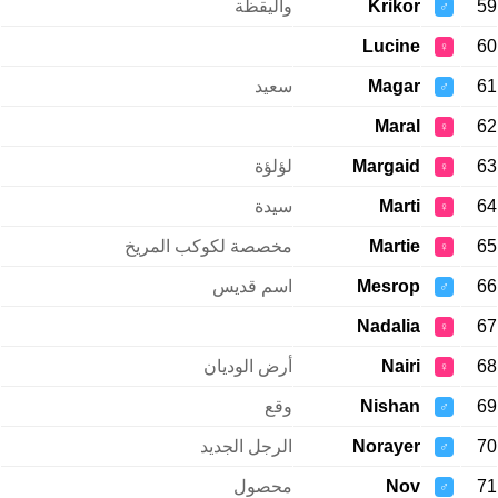
59
Krikor
واليقظة
♂
Lucine
60
♀
61
Magar
سعيد
♂
Maral
62
♀
63
Margaid
لؤلؤة
♀
64
Marti
سيدة
♀
65
Martie
مخصصة لكوكب المريخ
♀
66
Mesrop
اسم قديس
♂
Nadalia
67
♀
68
Nairi
أرض الوديان
♀
69
Nishan
وقع
♂
70
Norayer
الرجل الجديد
♂
71
Nov
محصول
♂