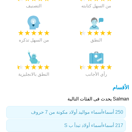
من السهل كتابته
التصنيف
★
★
★
★
★
★
★
★
★
★
النطق
من السهل تذكره
★
★
★
★
★
★
★
★
★
★
رأي الأجانب
النطق بالانجليزية
الأقسام
Salman يحدث فى الفئات التالية
250 أسماء
أسماء مواليد أولاد مكونة من 7 حروف
217 أسماء
أسماء أولاد تبدأ ب S