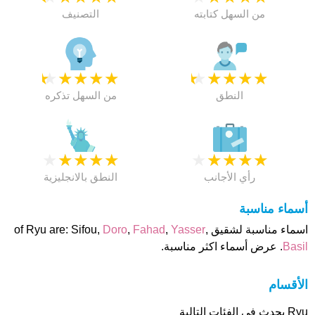
من السهل كتابته
التصنيف
★
★
★
★
★
★
★
★
★
★
النطق
من السهل تذكره
★
★
★
★
★
★
★
★
★
★
رأي الأجانب
النطق بالانجليزية
أسماء مناسبة
اسماء مناسبة لشقيق of Ryu are: Sifou,
,
Yasser
,
Fahad
,
Doro
Basil
. عرض أسماء اكثر مناسبة.
الأقسام
Ryu يحدث فى الفئات التالية