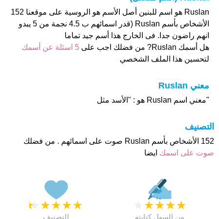
Ruslan هو اسم للبنين أصل الأسم هو الروسية على موقعنا 152
الأشخاص بأسم Ruslan (قدر اسمائهم ب 4.5 نجمة من 5 يبدو
انهم راضون جدا. فى الخارج هذا أسم جيد تماما
هل أسمك Ruslan? من فضلك اجب على
5 اسئلة عن أسمك
لتحسين هذا الملف الشخصي
معني Ruslan
"معني اسم Ruslan هو : "الأسد مثل
التصنيف
152 الأشخاص بأسم Ruslan صوت على اسمائهم . من فضلك
صوت على اسمك
ايضا
★
★
★
★
★
★
★
★
★
★
من السهل كتابته
التصنيف