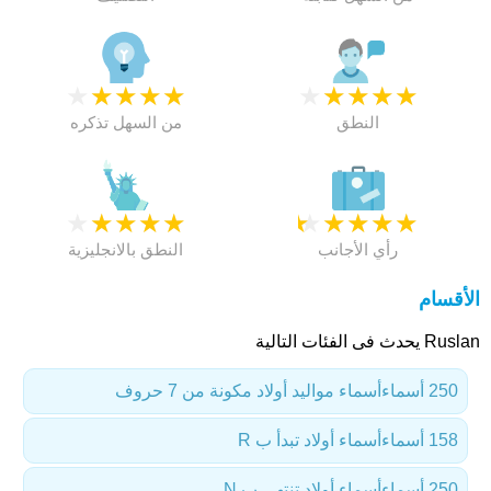
★
★
★
★
★
★
★
★
★
★
النطق
من السهل تذكره
★
★
★
★
★
★
★
★
★
★
رأي الأجانب
النطق بالانجليزية
الأقسام
Ruslan يحدث فى الفئات التالية
250 أسماء
أسماء مواليد أولاد مكونة من 7 حروف
158 أسماء
أسماء أولاد تبدأ ب R
250 أسماء
أسماء أولاد تنتهي ب N