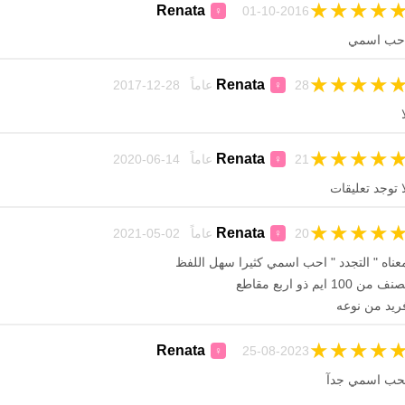
★
★
★
★
Renata
01-10-2016
♀
حب اسمي
★
★
★
★
Renata
28 عاماً 28-12-2017
♀
ا
★
★
★
★
Renata
21 عاماً 14-06-2020
♀
ا توجد تعليقات
★
★
★
★
Renata
20 عاماً 02-05-2021
♀
عناه " التجدد " احب اسمي كثيرا سهل اللفظ
نف من 100 ايم ذو اربع مقاطع
ريد من نوعه
★
★
★
★
Renata
25-08-2023
♀
حب اسمي جدآ