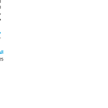
ا
ب
هل
م
"م
ال
25 الأشخاص بأسم Renata صوت على اسمائ