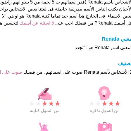
الأشخاص بأسم Renata (قدر اسمائهم ب 5 نج
لأحيان يكتب الناس الأسم بطريقة خاطئة فى لغتنا بعض الاشخاص يوا
عض الاسماء. فى الخارج هذا أسم جيد تماما كنية Renata هو او هي "لا
 أسمك Renata? من فضلك اجب على
5 اسئلة عن أسمك
لتحسين ه
عني Renata
عني اسم Renata هو : "تجدد
تصنيف
هم . من فضلك
صوت على 
★
★
★
★
★
★
★
★
★
★
★
من السهل تذكره
من السهل كتابته