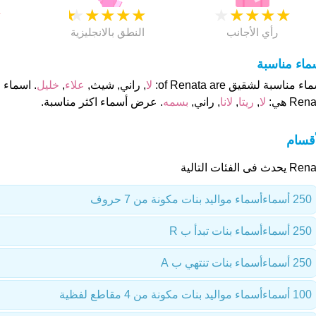
★
★
★
★
★
★
★
★
★
★
★
رأي الأجانب
النطق بالانجليزية
ماء مناسبة
ء مناسبة لشقيق of Renata are:
لا
, راني, شيث,
علاء
,
خليل
. اسماء 
Ren هي:
لا
,
ريتا
,
لانا
, راني,
بسمه
. عرض أسماء اكثر مناسبة.
أقسام
حدث فى الفئات التالية
250 أسماء
أسماء مواليد بنات مكونة من 7 حروف
250 أسماء
أسماء بنات تبدأ ب R
250 أسماء
أسماء بنات تنتهي ب A
100 أسماء
أسماء مواليد بنات مكونة من 4 مقاطع لفظية