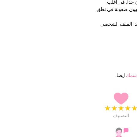
مة من 5 يبدو انهم راضون جدا. فى اغلب
جهون صعوبة فى نطق
ذا الملف الشخصي
اسمك
ايضا
★
★
★
★
التصنيف