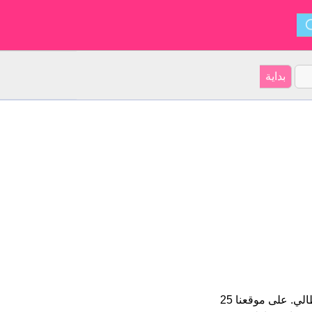
Renata هو اسم فتاة. الأسم شكل من أشكال Renatus و ينشأ من الإيطالي. على موقعنا 25