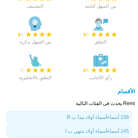
من السهل كتابته
التصنيف
★
★
★
★
★
★
★
★
★
★
النطق
من السهل تذكره
★
★
★
★
★
★
★
★
★
★
رأي الأجانب
النطق بالانجليزية
الأقسام
Remi يحدث فى الفئات التالية
158 أسماء
أسماء أولاد تبدأ ب R
145 أسماء
أسماء أولاد تنتهي ب I