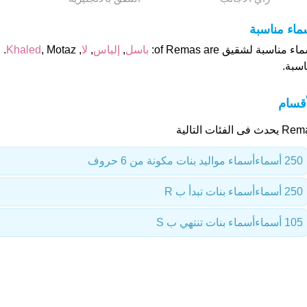
ماء مناسبة
ء مناسبة لشقيق of Remas are:
باسل
,
إلياس
,
لا
,
Khaled
, 
اسبة.
أقسام
دث فى الفئات التالية
250 أسماء
أسماء مواليد بنات مكونة من 6 حروف
250 أسماء
أسماء بنات تبدأ ب R
105 أسماء
أسماء بنات تنتهي ب S