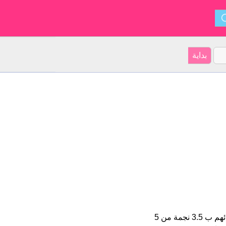
Remas هو اسم فتاة. على موقعنا 5 الأشخاص بأسم Remas (قدر اسمائهم ب 3.5 نجمة من 5