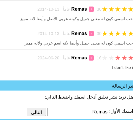
★
★
★
★
Remas
30 عاماً 13-10-2014
♀
حب اسمي كون له معنى جميل وكونه عربي الأصل وأيضا لانه مميز
★
★
★
★
Remas
30 عاماً 13-10-2014
♀
حب اسمي كون له معنى جميل وأيضا لأنه اسم عربي ولأنه مميز
★
★
★
★
Remas
16 عاماً 20-06-2024
♀
I don't like i
ر الرسالة
هل تريد نشر تعليق أدخل اسمك واضغط التالي:
اسمك الأول: