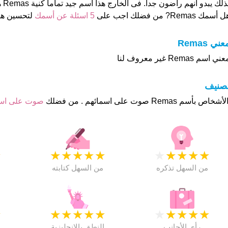
ذلك يبدو أنهم راضون جدا. فى الخارج هذا أسم جيد تماما كنية Remas هو او هي ".
 أسمك Remas? من فضلك اجب على
5 اسئلة عن أسمك
لتحسين ه
عني Remas
ني اسم Remas غير معروف لنا
تصنيف
صوت على ا
★
★
★
★
★
★
★
★
★
★
★
من السهل تذكره
من السهل كتابته
★
★
★
★
★
★
★
★
★
★
★
رأي الأجانب
النطق بالانجليزية