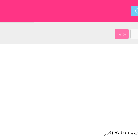
Rabah هو اسم للبنين أصل الأسم هو العبرية على موقعنا 3 الأشخاص بأسم Rabah (قدر