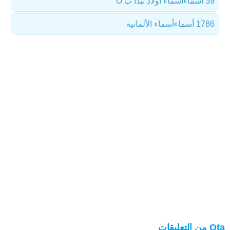
39 أسماء
أسماء أولاد تبدأ ب O
1786 أسماء
أسماء الألمانية
Ota من التعليقات