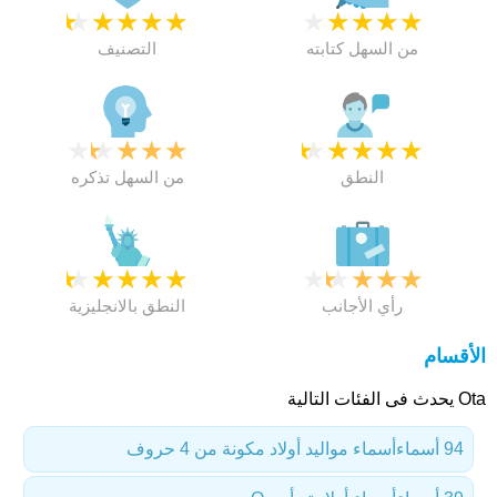
★
★
★
★
★
★
★
★
★
★
من السهل كتابته
التصنيف
★
★
★
★
★
★
★
★
★
★
النطق
من السهل تذكره
★
★
★
★
★
★
★
★
★
★
رأي الأجانب
النطق بالانجليزية
الأقسام
Ota يحدث فى الفئات التالية
94 أسماء
أسماء مواليد أولاد مكونة من 4 حروف