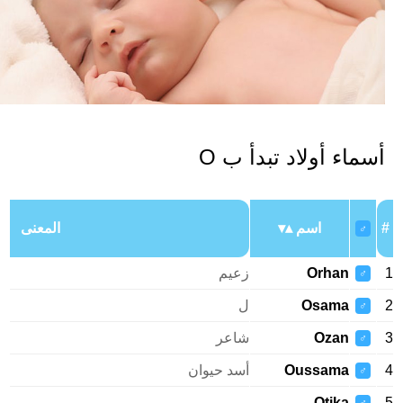
سماء أولاد تبدأ ب O
اسم
المعنى
♂
Orhan
زعيم
♂
Osama
ل
♂
Ozan
شاعر
♂
Oussama
أسد حيوان
♂
Otika