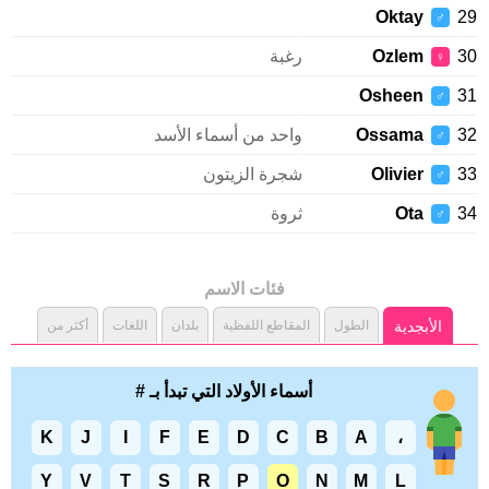
Oktay
♂
Ozlem
رغبة
♀
Osheen
♂
Ossama
واحد من أسماء الأسد
♂
Olivier
شجرة الزيتون
♂
Ota
ثروة
♂
فئات الاسم
الأبجدية
الطول
المقاطع اللفظية
بلدان
اللغات
أكثر من
أسماء الأولاد التي تبدأ بـ #
K
J
I
F
E
D
C
B
A
،
Y
V
T
S
R
P
O
N
M
L