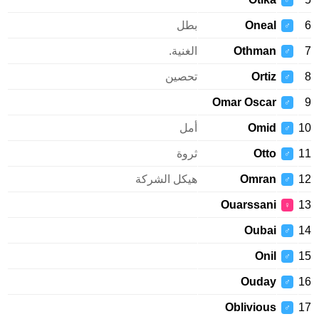
♂
Oneal
بطل
♂
Othman
الغنية.
♂
Ortiz
تحصين
♂
Omar Oscar
♂
Omid
أمل
♂
Otto
ثروة
♂
Omran
هيكل الشركة
♂
Ouarssani
♀
Oubai
♂
Onil
♂
Ouday
♂
Oblivious
♂