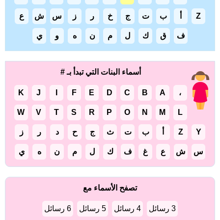
Z
أ
ب
ت
ج
خ
ر
ز
س
ش
ع
ف
ق
ك
ل
م
ن
ه
و
ي
أسماء البنات التي تبدأ بـ #
K
J
I
F
E
D
C
B
A
،
W
V
T
S
R
P
O
N
M
L
Y
Z
أ
ب
ت
ث
ج
ح
د
ر
ز
س
ش
ع
غ
ف
ك
ل
م
ن
ه
ي
تصفح الأسماء مع
3 رسائل
4 رسائل
5 رسائل
6 رسائل