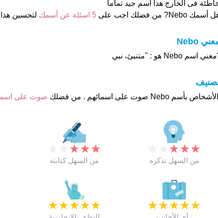
اطئة فى الخارج هذا أسم جيد تماما
 أسمك Nebo? من فضلك اجب على
5 اسئلة عن أسمك
لتحسين هذا
عني Nebo
عني اسم Nebo هو : "متنبئ، نبي
تصنيف
صوت على اسم
★
★
★
★
★
★
★
★
★
★
★
من السهل تذكره
من السهل كتابته
★
★
★
★
★
★
★
★
★
★
★
رأي الأجانب
النطق بالانجليزية