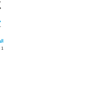
خ
هل
م
"م
ال
1 الأشخاص بأسم Nebo صوت على اسمائهم . من فضلك