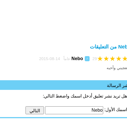
ن التعليقات
★
★
★
★
Nebo
29 عاماً 14-08-2015
♂
عجبني وأحبه
ر الرسالة
هل تريد نشر تعليق أدخل اسمك واضغط التالي:
اسمك الأول: