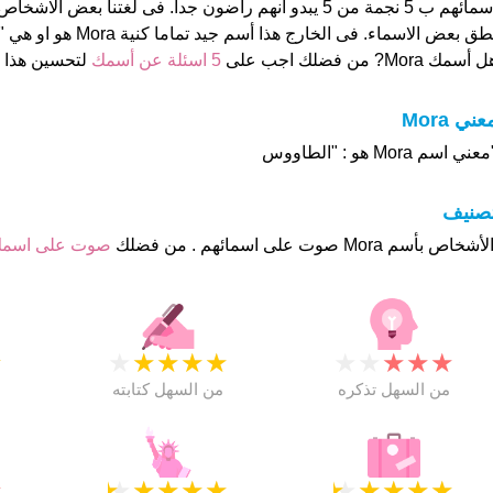
اسمائهم ب 5 نجمة من 5 يبدو انهم راضون جدا. فى لغتنا بعض 
طق بعض الاسماء. فى الخارج هذا أسم جيد تماما كنية Mora هو او هي "مروه
 أسمك Mora? من فضلك اجب على
5 اسئلة عن أسمك
لتحسين هذا
عني Mora
عني اسم Mora هو : "الطاووس
تصنيف
صوت على اسم
★
★
★
★
★
★
★
★
★
★
★
من السهل تذكره
من السهل كتابته
★
★
★
★
★
★
★
★
★
★
★