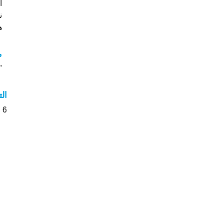
ن
هل
م
"م
ال
6 الأشخاص بأسم Mora صوت على اسمائهم . من فضلك