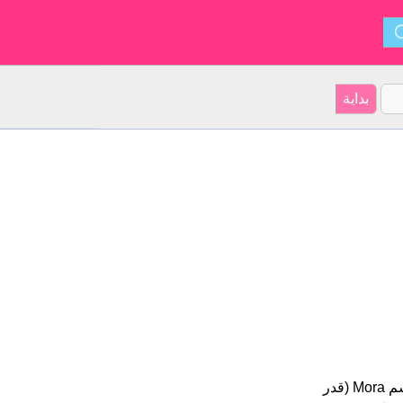
Mora هو اسم فتاة. أصل الأسم هو الأسبانية على موقعنا 6 الأشخاص بأسم Mora (قدر