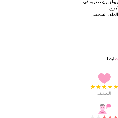
الاشخاص يواجهون صعوبة فى
 الملف الشخصي
ك
ايضا
★
★
★
★
التصنيف
★
★
★
★