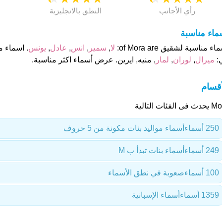
رأي الأجانب
النطق بالانجليزية
ماء مناسبة
اء مناسبة لشقيق of Mora are:
لا
,
سمير
,
انس
,
عادل
,
يونس
:
ميرال
,
لوران
,
لمار
, منيه, ايرين. عرض أسماء اكثر مناسبة.
أقسام
ى الفئات التالية
250 أسماء
أسماء مواليد بنات مكونة من 5 حروف
249 أسماء
أسماء بنات تبدأ ب M
100 أسماء
صعوبة في نطق الأسماء
1359 أسماء
أسماء الإسبانية