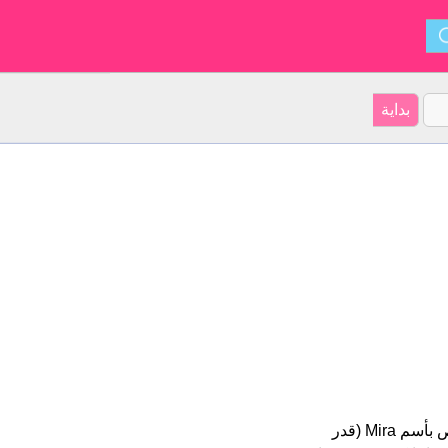
Mira هو اسم فتاة. أصل الأسم هو أميركا اللاتينية على موقعنا 6 الأشخاص بأسم Mira (قدر