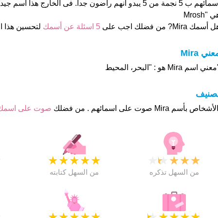
 "Mrosh
 أسمك Mira? من فضلك اجب على
5 اسئلة عن أسمك
لتحسين هذا 
عني Mira
عني اسم Mira هو : "البحر، المحيط
تصنيف
صوت على اسم
★
★
★
★
★
★
★
★
★
★
★
من السهل تذكره
من السهل كتابته
★
★
★
★
★
★
★
★
★
★
★