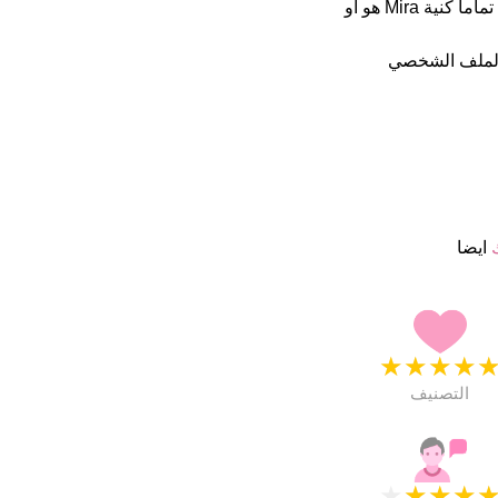
اسمائهم ب 5 نجمة من 5 يبدو انهم راضون جدا. فى الخارج هذا أسم جيد تماما كنية Mira هو او
الملف الشخصي
ك
ايضا
★
★
★
★
التصنيف
★
★
★
★