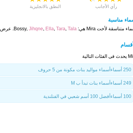
رأي الأجانب
النطق بالانجليزية
ماء مناسبة
ء متناسقة لأخت Mira هي: Bossy,
Tala
,
Tara
,
Ella
,
Jihqne
. عرض أ
أقسام
 الفئات التالية
250 أسماء
أسماء مواليد بنات مكونة من 5 حروف
249 أسماء
أسماء بنات تبدأ ب M
100 أسماء
أفضل 100 أسم شعبي في الفنلندية