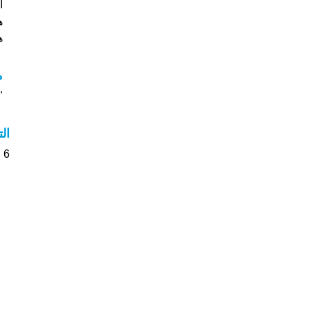
هي
هل
م
"م
ال
6 الأشخاص بأسم Mira صوت على اسمائهم . من فضلك